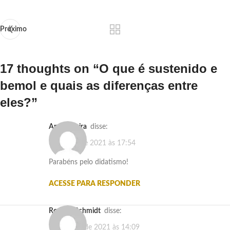
Próximo
17 thoughts on “
O que é sustenido e
bemol e quais as diferenças entre
eles?
”
Ana Ferreira
disse:
3 de abril de 2021 às 17:54
Parabéns pelo didatismo!
ACESSE PARA RESPONDER
Rogério Schmidt
disse:
19 de abril de 2021 às 14:09