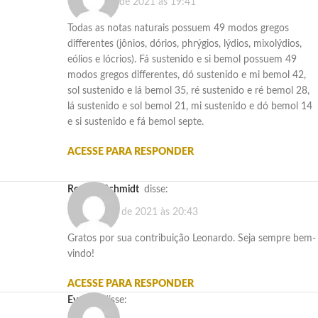
30 de julho de 2021 às 19:41
Todas as notas naturais possuem 49 modos gregos
differentes (jônios, dórios, phrýgios, lýdios, mixolýdios,
eólios e lócrios). Fá sustenido e si bemol possuem 49
modos gregos differentes, dó sustenido e mi bemol 42,
sol sustenido e lá bemol 35, ré sustenido e ré bemol 28,
lá sustenido e sol bemol 21, mi sustenido e dó bemol 14
e si sustenido e fá bemol septe.
ACESSE PARA RESPONDER
Rogério Schmidt
disse:
3 de agosto de 2021 às 20:43
Gratos por sua contribuição Leonardo. Seja sempre bem-
vindo!
ACESSE PARA RESPONDER
Evellyn
disse: