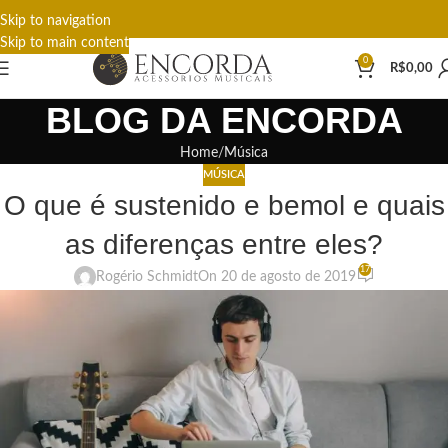
Skip to navigation
Skip to main content
0
R$
0,00
BLOG DA ENCORDA
Home
Música
MÚSICA
O que é sustenido e bemol e quais
as diferenças entre eles?
17
Rogério Schmidt
On 20 de agosto de 2019