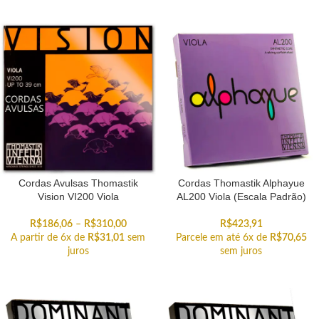
Cordas Avulsas Thomastik
Cordas Thomastik Alphayue
Vision VI200 Viola
AL200 Viola (Escala Padrão)
R$
186,06
–
R$
310,00
R$
423,91
A partir de 6x de
R$
31,01
sem
Parcele em até 6x de
R$
70,65
juros
sem juros