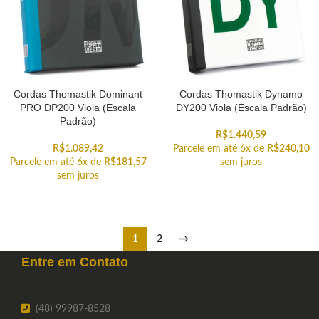
Cordas Thomastik Dominant
Cordas Thomastik Dynamo
PRO DP200 Viola (Escala
DY200 Viola (Escala Padrão)
Padrão)
R$
1.440,59
R$
1.089,42
Parcele em até 6x de
R$
240,10
Parcele em até 6x de
R$
181,57
sem juros
sem juros
1
2
→
Entre em
Contato
(48) 99987-8528