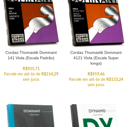
Cordas Thomastik Dominant
Cordas Thomastik Dominant
141 Viola (Escala Padrão)
4121 Viola (Escala Super
longa)
R$
925,71
Parcele em até 6x de
R$
154,29
R$
919,46
sem juros
Parcele em até 6x de
R$
153,24
sem juros