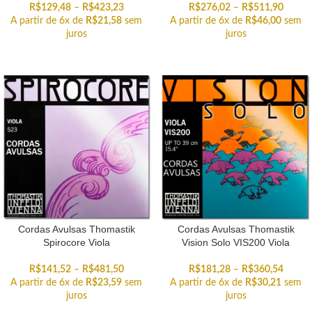
R$
129,48
–
R$
423,23
R$
276,02
–
R$
511,90
A partir de 6x de
R$
21,58
sem
A partir de 6x de
R$
46,00
sem
juros
juros
Cordas Avulsas Thomastik
Cordas Avulsas Thomastik
Spirocore Viola
Vision Solo VIS200 Viola
R$
141,52
–
R$
481,50
R$
181,28
–
R$
360,54
A partir de 6x de
R$
23,59
sem
A partir de 6x de
R$
30,21
sem
juros
juros