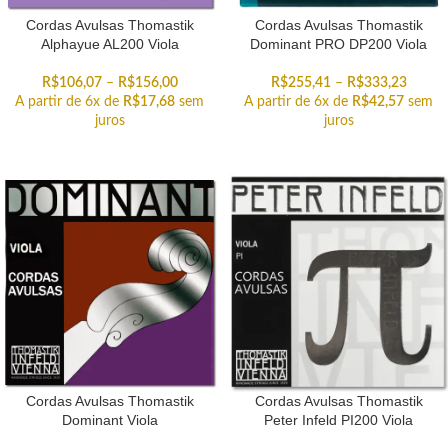
Cordas Avulsas Thomastik
Cordas Avulsas Thomastik
Alphayue AL200 Viola
Dominant PRO DP200 Viola
R$
106,07
–
R$
156,00
R$
255,41
–
R$
333,23
A partir de 6x de
R$
17,68
sem
A partir de 6x de
R$
42,57
sem
juros
juros
Cordas Avulsas Thomastik
Cordas Avulsas Thomastik
Dominant Viola
Peter Infeld PI200 Viola