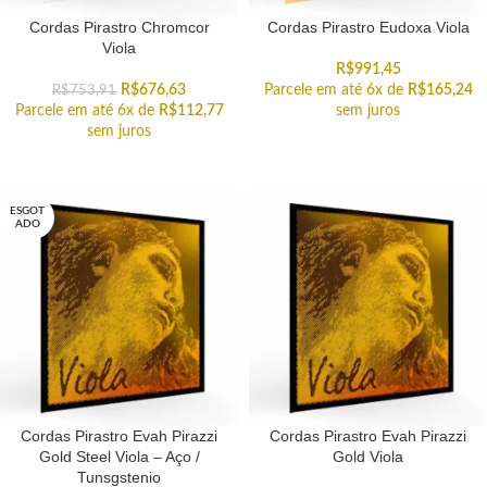
Cordas Pirastro Chromcor
Cordas Pirastro Eudoxa Viola
Viola
R$
991,45
R$
676,63
Parcele em até 6x de
R$
165,24
R$
753,91
Parcele em até 6x de
R$
112,77
sem juros
sem juros
ESGOT
ADO
Cordas Pirastro Evah Pirazzi
Cordas Pirastro Evah Pirazzi
Gold Steel Viola – Aço /
Gold Viola
Tunsgstenio