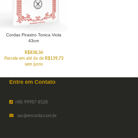
Cordas Pirastro Tonica Viola
43cm
R$
838,36
Parcele em até 6x de
R$
139,73
sem juros
Entre em
Contato
(48) 99987-8528
sac
@encorda.com.br