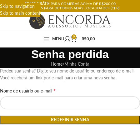
FRETE GRÁTIS
PARA COMPRAS ACIMA DE R$200,00
Skip to navigation
RESTRIÇÕES PARA DETERMINADAS LOCALIDADES (CEP)
Skip to main content
0
MENU
R$
0,00
Senha perdida
Home
Minha Conta
Perdeu sua senha? Digite seu nome de usuário ou endereço de e-mail.
Você receberá um link por e-mail para criar uma nova senha.
*
Nome de usuário ou e-mail
REDEFINIR SENHA