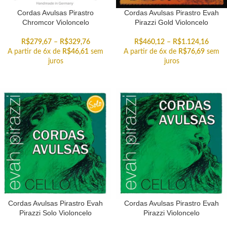
Cordas Avulsas Pirastro
Cordas Avulsas Pirastro Evah
Chromcor Violoncelo
Pirazzi Gold Violoncelo
R$
279,67
–
R$
329,76
R$
460,12
–
R$
1.124,16
A partir de 6x de
R$
46,61
sem
A partir de 6x de
R$
76,69
sem
juros
juros
Cordas Avulsas Pirastro Evah
Cordas Avulsas Pirastro Evah
Pirazzi Solo Violoncelo
Pirazzi Violoncelo