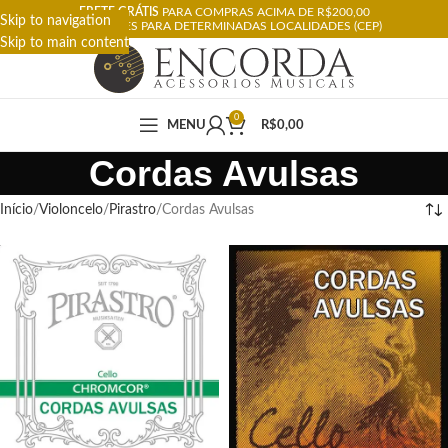
FRETE GRÁTIS
PARA COMPRAS ACIMA DE R$200,00
Skip to navigation
RESTRIÇÕES PARA DETERMINADAS LOCALIDADES (CEP)
Skip to main content
0
MENU
R$
0,00
Cordas Avulsas
Início
Violoncelo
Pirastro
Cordas Avulsas