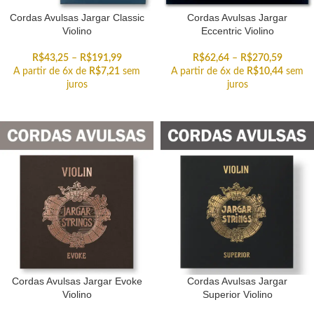
Cordas Avulsas Jargar Classic
Cordas Avulsas Jargar
Violino
Eccentric Violino
R$
43,25
–
R$
191,99
R$
62,64
–
R$
270,59
A partir de 6x de
R$
7,21
sem
A partir de 6x de
R$
10,44
sem
juros
juros
Cordas Avulsas Jargar Evoke
Cordas Avulsas Jargar
Violino
Superior Violino