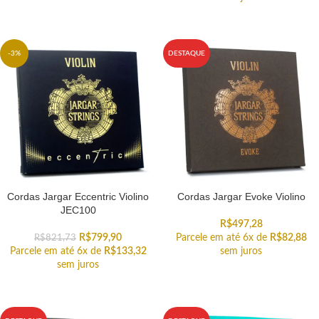
-3%
DESTAQUE
Cordas Jargar Eccentric Violino
Cordas Jargar Evoke Violino
JEC100
R$
497,28
R$
799,90
Parcele em até 6x de
R$
82,88
R$
821,73
Parcele em até 6x de
R$
133,32
sem juros
sem juros