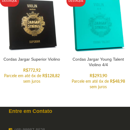
DESTAQUE
DESTAQUE
Cordas Jargar Superior Violino
Cordas Jargar Young Talent
Violino 4/4
R$
772,92
Parcele em até 6x de
R$
128,82
R$
293,90
sem juros
Parcele em até 6x de
R$
48,98
sem juros
Entre em
Contato