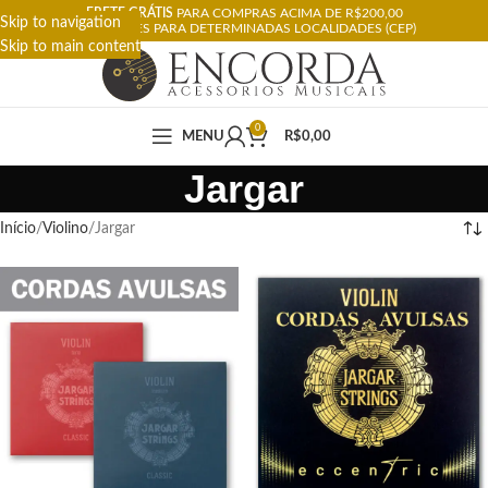
FRETE GRÁTIS
PARA COMPRAS ACIMA DE R$200,00
Skip to navigation
RESTRIÇÕES PARA DETERMINADAS LOCALIDADES (CEP)
Skip to main content
0
MENU
R$
0,00
Jargar
Início
Violino
Jargar