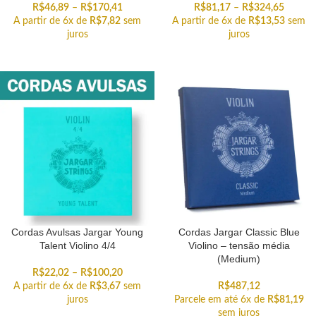
R$
46,89
–
R$
170,41
R$
81,17
–
R$
324,65
A partir de 6x de
R$
7,82
sem
A partir de 6x de
R$
13,53
sem
juros
juros
Cordas Avulsas Jargar Young
Cordas Jargar Classic Blue
Talent Violino 4/4
Violino – tensão média
(Medium)
R$
22,02
–
R$
100,20
A partir de 6x de
R$
3,67
sem
R$
487,12
juros
Parcele em até 6x de
R$
81,19
sem juros