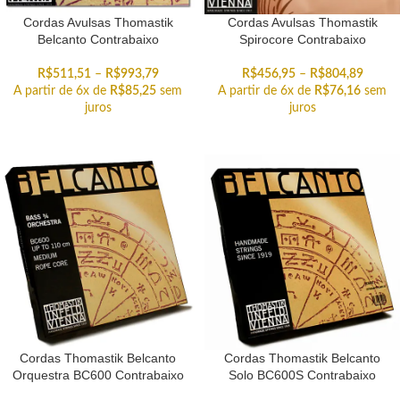
Cordas Avulsas Thomastik
Cordas Avulsas Thomastik
Belcanto Contrabaixo
Spirocore Contrabaixo
R$
511,51
–
R$
993,79
R$
456,95
–
R$
804,89
A partir de 6x de
R$
85,25
sem
A partir de 6x de
R$
76,16
sem
juros
juros
Cordas Thomastik Belcanto
Cordas Thomastik Belcanto
Orquestra BC600 Contrabaixo
Solo BC600S Contrabaixo