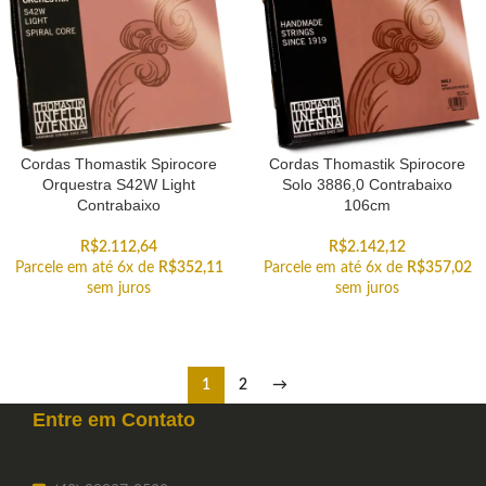
Cordas Thomastik Spirocore
Cordas Thomastik Spirocore
Orquestra S42W Light
Solo 3886,0 Contrabaixo
Contrabaixo
106cm
R$
2.112,64
R$
2.142,12
Parcele em até 6x de
R$
352,11
Parcele em até 6x de
R$
357,02
sem juros
sem juros
1
2
→
Entre em
Contato