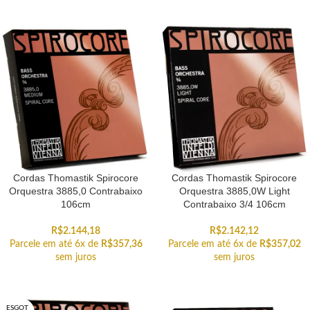
Cordas Thomastik Spirocore
Cordas Thomastik Spirocore
Orquestra 3885,0 Contrabaixo
Orquestra 3885,0W Light
106cm
Contrabaixo 3/4 106cm
R$
2.144,18
R$
2.142,12
Parcele em até 6x de
R$
357,36
Parcele em até 6x de
R$
357,02
sem juros
sem juros
ESGOT