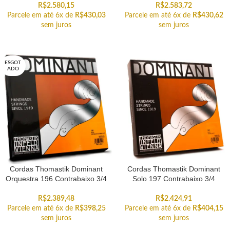
R$
2.580,15
R$
2.583,72
Parcele em até 6x de
R$
430,03
Parcele em até 6x de
R$
430,62
sem juros
sem juros
ESGOT
ADO
Cordas Thomastik Dominant
Cordas Thomastik Dominant
Orquestra 196 Contrabaixo 3/4
Solo 197 Contrabaixo 3/4
R$
2.389,48
R$
2.424,91
Parcele em até 6x de
R$
398,25
Parcele em até 6x de
R$
404,15
sem juros
sem juros