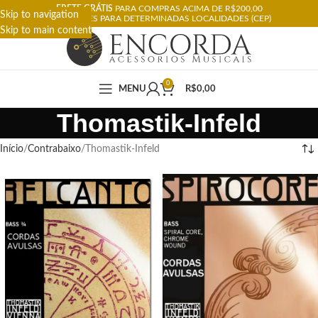
FRETE GRÁTIS
PARA COMPRAS ACIMA DE R$200,00
Skip to navigation
RESTRIÇÕES PARA DETERMINADAS LOCALIDADES (CEP)
Skip to main content
0
MENU
R$
0,00
Thomastik-Infeld
Início
Contrabaixo
Thomastik-Infeld