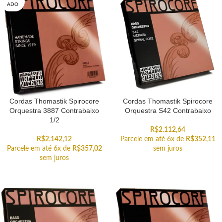
ADO
Cordas Thomastik Spirocore
Cordas Thomastik Spirocore
Orquestra 3887 Contrabaixo
Orquestra S42 Contrabaixo
1/2
R$
2.112,64
R$
2.142,12
Parcele em até 6x de
R$
352,11
Parcele em até 6x de
R$
357,02
sem juros
sem juros