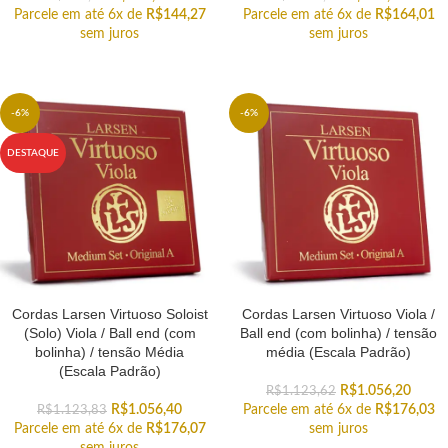
Parcele em até 6x de
R$
144,27
Parcele em até 6x de
R$
164,01
sem juros
sem juros
-6%
-6%
DESTAQUE
Cordas Larsen Virtuoso Soloist
Cordas Larsen Virtuoso Viola /
(Solo) Viola / Ball end (com
Ball end (com bolinha) / tensão
bolinha) / tensão Média
média (Escala Padrão)
(Escala Padrão)
R$
1.056,20
R$
1.123,62
R$
1.056,40
Parcele em até 6x de
R$
176,03
R$
1.123,83
Parcele em até 6x de
R$
176,07
sem juros