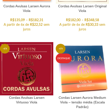
Cordas Avulsas Larsen Aurora
Cordas Avulsas Larsen Original
Viola
Viola
R$
135,09
–
R$
182,31
R$
182,00
–
R$
348,58
A partir de 6x de
R$
22,52
sem
A partir de 6x de
R$
30,33
sem
juros
juros
-6%
-6%
DESTAQUE
Cordas Avulsas Larsen
Cordas Larsen Aurora Medium
Virtuoso Viola
Viola – tensão média (Escala
Padrão)