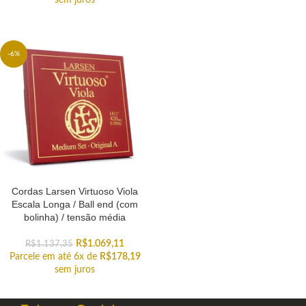
sem juros
-6%
Cordas Larsen Virtuoso Viola
Escala Longa / Ball end (com
bolinha) / tensão média
R$
1.069,11
R$
1.137,35
Parcele em até 6x de
R$
178,19
sem juros