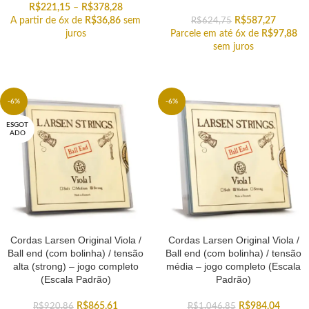
R$
221,15
–
R$
378,28
A partir de 6x de
R$
36,86
sem
R$
587,27
R$
624,75
juros
Parcele em até 6x de
R$
97,88
sem juros
-6%
-6%
ESGOT
ADO
Cordas Larsen Original Viola /
Cordas Larsen Original Viola /
Ball end (com bolinha) / tensão
Ball end (com bolinha) / tensão
alta (strong) – jogo completo
média – jogo completo (Escala
(Escala Padrão)
Padrão)
R$
865,61
R$
984,04
R$
920,86
R$
1.046,85