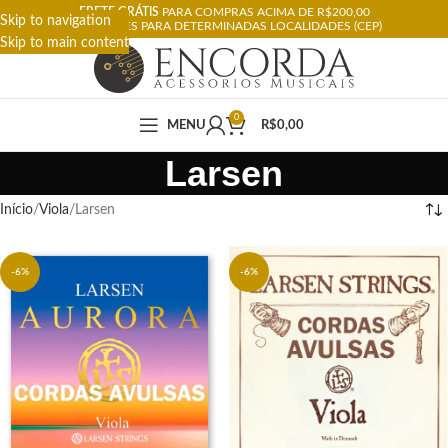
FRETE GRÁTIS
PARA COMPRAS ACIMA DE R$200,00
Skip to navigation
RESTRIÇÕES PARA DETERMINADAS LOCALIDADES (CEP)
Skip to main content
0
MENU
R$
0,00
Larsen
Início
Viola
Larsen
-6%
-6%