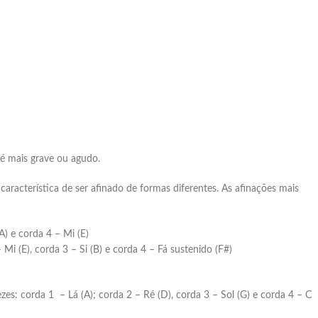
 é mais grave ou agudo.
racterística de ser afinado de formas diferentes. As afinações mais
A) e corda 4 – Mi (E)
i (E), corda 3 – Si (B) e corda 4 – Fá sustenido (F#)
es: corda 1 – Lá (A); corda 2 – Ré (D), corda 3 – Sol (G) e corda 4 – C