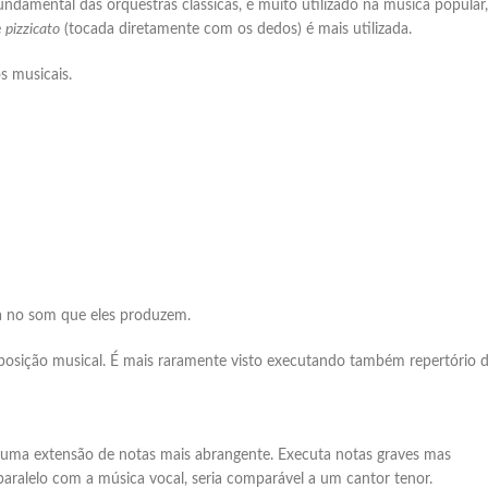
amental das orquestras clássicas, é muito utilizado na música popular,
e
pizzicato
(tocada diretamente com os dedos) é mais utilizada.
s musicais.
eja no som que eles produzem.
mposição musical. É mais raramente visto executando também repertório 
m uma extensão de notas mais abrangente. Executa notas graves mas
ralelo com a música vocal, seria comparável a um cantor tenor.