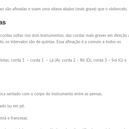
o são afinadas e soam uma oitava abaixo (mais grave) que o violoncelo.
as
cordas soltas nos dois instrumentos, das cordas mais graves em direção 
lo, os intervalos são de quintas. Essa afinação é a comum a todos os
ntas: corda 1 – corda 1 – Lá (A); corda 2 – Ré (D), corda 3 – Sol (G) e
a toca sentado com o corpo do instrumento entre as pernas.
tado ou em pé.
emã e francesa),