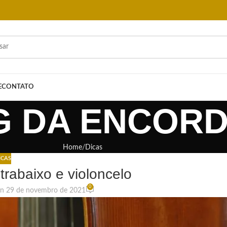
E
CONTATO
G DA ENCOR
Home
Dicas
ICAS
trabaixo e violoncelo
0
n 29 de novembro de 2021