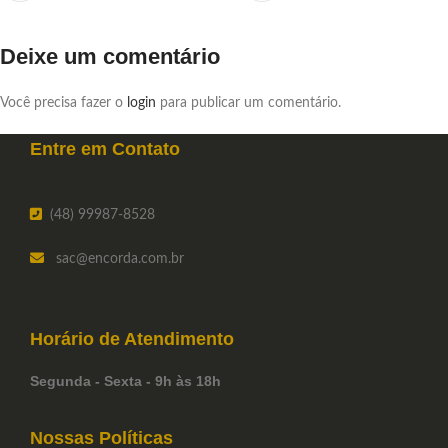
Deixe um comentário
Você precisa fazer o
login
para publicar um comentário.
Entre em
Contato
(48) 99987-8528
sac
@encorda.com.br
Horário de
Atendimento
Segunda - Sexta - 9h às 18h
Nossas Políticas