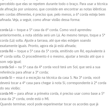
percebido que elas se repetem durante todo o braço. Para usar a técnica
de afinação por uníssono, que consiste em encontrar as notas idênticas
em cordas diferentes, é preciso que, pelo menos, a 6ª corda esteja bem
afinada. Veja, a seguir, como afinar violão dessa forma:
corda Lá —
toque a 5ª casa da 6ª corda. Como você aprendeu
anteriormente, a nota obtida será um Lá. Ao mesmo tempo, toque a 5ª
corda (Lá) solta. Ajuste a tarraxa, até que elas estejam soando
exatamente iguais. Pronto, agora ela já está afinada;
corda Ré —
toque a 5ª casa da 5ª corda, emitindo um Ré, equivalente à
4ª corda solta. O procedimento é o mesmo, ajustar a tensão até que o
som seja igual;
corda Sol —
na 5ª casa da 4ª corda você terá um Sol, que será a sua
referência para afinar a 3ª corda;
corda Si —
essa é a exceção na técnica da casa 5. Na 3ª corda, você
deverá tocar a 4ª casa para chegar à nota Si, correspondente à 2ª corda
do seu violão;
corda Mi —
para afinar a primeira corda, é preciso usar como base a 5ª
casa da 2ª corda, onde está o Mi.
Quando terminar, você pode experimentar tocar os acordes que já