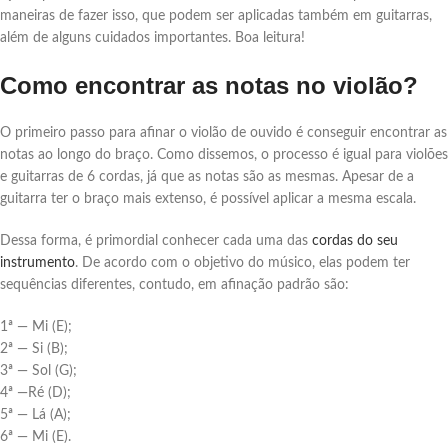
maneiras de fazer isso, que podem ser aplicadas também em guitarras,
além de alguns cuidados importantes. Boa leitura!
Como encontrar as notas no violão?
O primeiro passo para afinar o violão de ouvido é conseguir encontrar as
notas ao longo do braço. Como dissemos, o processo é igual para violões
e guitarras de 6 cordas, já que as notas são as mesmas. Apesar de a
guitarra ter o braço mais extenso, é possível aplicar a mesma escala.
Dessa forma, é primordial conhecer cada uma das
cordas do seu
instrumento
. De acordo com o objetivo do músico, elas podem ter
sequências diferentes, contudo, em afinação padrão são:
1ª — Mi (E);
2ª — Si (B);
3ª — Sol (G);
4ª —Ré (D);
5ª — Lá (A);
6ª — Mi (E).