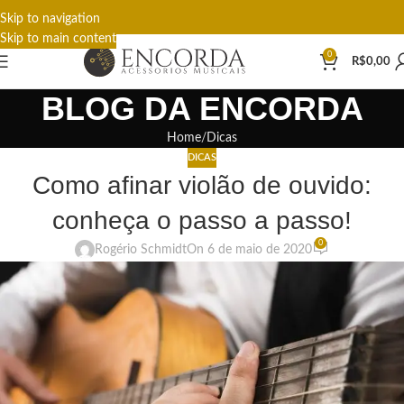
Skip to navigation
Skip to main content
0
R$
0,00
BLOG DA ENCORDA
Home
Dicas
DICAS
Como afinar violão de ouvido:
conheça o passo a passo!
0
Rogério Schmidt
On 6 de maio de 2020