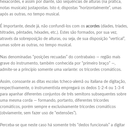
hexacordes, e assim por diante, são sequências de alturas (na prática,
notas musicais) justapostas. Isto é, dispostas “horizontalmente”, umas
após as outras, no tempo musical.
É importante, desde já, não confundi-los com os
acordes
(díades, tríades,
tétrades, pêntades, héxades, etc.). Estes são formados, por sua vez,
através da sobreposição de alturas, ou seja, de sua disposição “vertical”,
umas sobre as outras, no tempo musical.
Nas denominadas “posições recuadas” do contrabaixo ― região mais
grave do instrumento, também conhecida por “primeiro braço” ―,
admite-se a princípio somente uma variante: os tricordes cromáticos.
Assim, consoante as ditas escolas tcheco-alemã ou italiana de digitação,
respectivamente, o instrumentista empregará os dedos 1-2-4 ou 1-3-4
para apanhar diferentes conjuntos de três semitons subsequentes sobre
uma mesma corda ― formando, portanto, diferentes tricordes
cromáticos, porém sempre e exclusivamente tricordes cromáticos
(obviamente, sem fazer uso de “extensões”).
Perceba-se que neste caso há somente três “dedos funcionais” a digitar