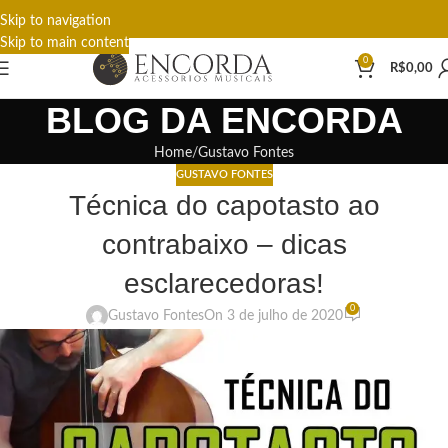
Skip to navigation
Skip to main content
0
R$
0,00
BLOG DA ENCORDA
Home
Gustavo Fontes
GUSTAVO FONTES
Técnica do capotasto ao
contrabaixo – dicas
esclarecedoras!
0
Gustavo Fontes
On 3 de julho de 2020