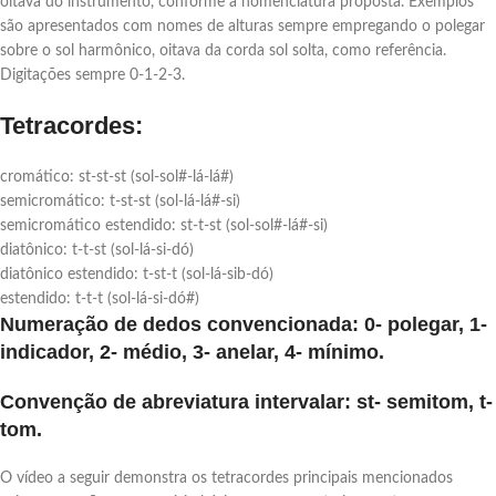
oitava do instrumento, conforme a nomenclatura proposta. Exemplos
são apresentados com nomes de alturas sempre empregando o polegar
sobre o sol harmônico, oitava da corda sol solta, como referência.
Digitações sempre 0-1-2-3.
Tetracordes:
cromático: st-st-st (sol-sol#-lá-lá#)
semicromático: t-st-st (sol-lá-lá#-si)
semicromático estendido: st-t-st (sol-sol#-lá#-si)
diatônico: t-t-st (sol-lá-si-dó)
diatônico estendido: t-st-t (sol-lá-sib-dó)
estendido: t-t-t (sol-lá-si-dó#)
Numeração de dedos convencionada:
0- polegar, 1-
indicador, 2- médio, 3- anelar, 4- mínimo.
Convenção de abreviatura intervalar: st- semitom, t-
tom.
O vídeo a seguir demonstra os tetracordes principais mencionados