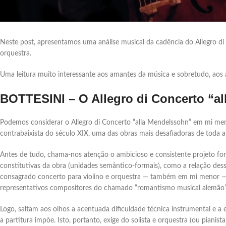
Neste post, apresentamos uma análise musical da cadência do Allegro d
orquestra.
Uma leitura muito interessante aos amantes da música e sobretudo, aos 
BOTTESINI – O Allegro di Concerto “a
Podemos considerar o Allegro di Concerto “alla Mendelssohn” em mi men
contrabaixista do século XIX, uma das obras mais desafiadoras de toda a 
Antes de tudo, chama-nos atenção o ambicioso e consistente projeto form
constitutivas da obra (unidades semântico-formais), como a relação dess
consagrado concerto para violino e orquestra ― também em mi menor ―
representativos compositores do chamado “romantismo musical alemão”
Logo, saltam aos olhos a acentuada dificuldade técnica instrumental e a 
a partitura impõe. Isto, portanto, exige do solista e orquestra (ou pia