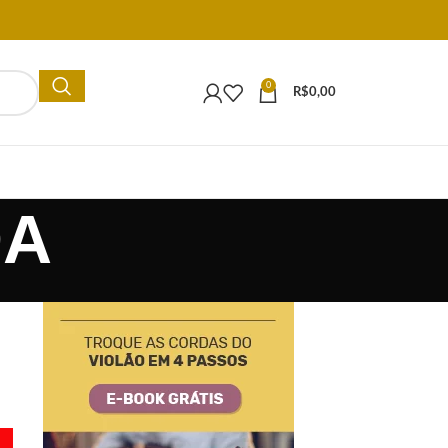
0
R$
0,00
DA