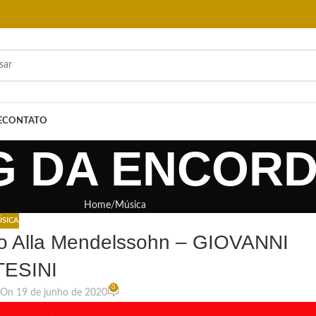
E
CONTATO
G DA ENCOR
Home
Música
SICA
to Alla Mendelssohn – GIOVANNI
ESINI
0
On 19 de junho de 2020