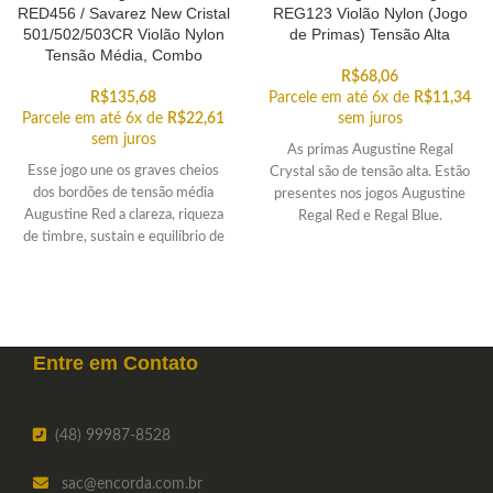
RED456 / Savarez New Cristal
REG123 Violão Nylon (Jogo
501/502/503CR Violão Nylon
de Primas) Tensão Alta
Tensão Média, Combo
R$
68,06
R$
135,68
Parcele em até 6x de
R$
11,34
Parcele em até 6x de
R$
22,61
sem juros
sem juros
As primas Augustine Regal
Esse jogo une os graves cheios
Crystal são de tensão alta. Estão
dos bordões de tensão média
presentes nos jogos Augustine
Augustine Red a clareza, riqueza
Regal Red e Regal Blue.
de timbre, sustain e equilíbrio de
afinação proporcionados pelas
primas em nylon Savarez New
Cristal tensão média.
Entre em
Contato
(48) 99987-8528
sac
@encorda.com.br