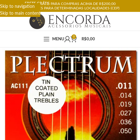
FRETE GRÁTIS
PARA COMPRAS ACIMA DE R$200,00
Skip to navigation
RESTRIÇÕES PARA DETERMINADAS LOCALIDADES (CEP)
Skip to main content
0
MENU
R$
0,00