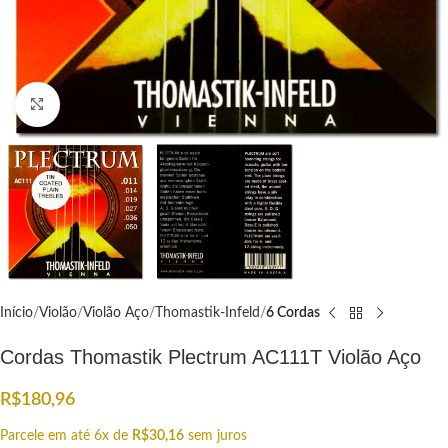
Click to enlarge
Início
Violão
Violão Aço
Thomastik-Infeld
6 Cordas
Cordas Thomastik Plectrum AC111T Violão Aço
R$
180,96
Parcele em até 6x de
R$
30,16
sem juros