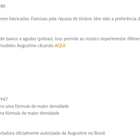
ega.
erem fabricadas. Famosas pela riqueza de timbre, têm sido a preferência 
e baixos e agudas (primas). Isso permite ao músico experimentar diferen
e modelos Augustine clicando
AQUI
1947
ara uma fórmula de maior densidade
uma fórmula de maior densidade
adora oficialmente autorizada da Augustine no Brasil.