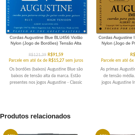
Cordas Augustine Blue BLU456 Violão
Cordas Augustine 
Nylon (Jogo de Bordões) Tensão Alta
Nylon (Jogo de P
R$
91,59
R
R$
121,39
Parcele em até 6x de
R$
15,27
sem juros
Parcele em até 6x
Os bordões (baixos) Augustine Blue são
As primas Augustin
baixos de tensão alta da marca. Estão
de tensão média.
presentes nos jogos Augustine - Classic
jogos Augustine I
Blue, Imperial Blue, Regal Blue e Paragon
Blue
Produtos relacionados