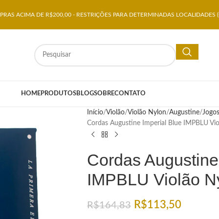
RAS ACIMA DE R$200,00 - RESTRIÇÕES PARA DETERMINADAS LOCALIDADES (
HOME
PRODUTOS
BLOG
SOBRE
CONTATO
Início
Violão
Violão Nylon
Augustine
Jogo
Cordas Augustine Imperial Blue IMPBLU Vio
Cordas Augustine
IMPBLU Violão Ny
R$
113,50
R$
164,83