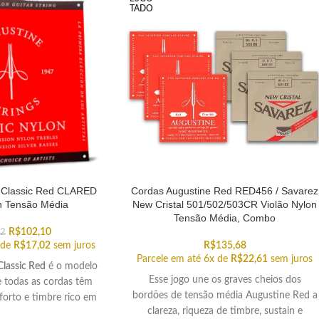
TADO
 Classic Red CLARED
Cordas Augustine Red RED456 / Savarez
n Tensão Média
New Cristal 501/502/503CR Violão Nylon
Tensão Média, Combo
R$
102,10
32
 de
R$
17,02
sem juros
R$
135,68
Parcele em até 6x de
R$
22,61
sem juros
lassic Red
é o modelo
Esse jogo une os graves cheios dos
 todas as cordas têm
bordões de tensão média Augustine Red a
forto e timbre rico em
clareza, riqueza de timbre, sustain e
mônicos.