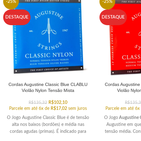
-25%
-25%
DESTAQUE
DESTAQUE
Cordas Augustine Classic Blue CLABLU
Cordas Augustine
Violão Nylon Tensão Mista
Violão Nylo
R$
102,10
R$
135,32
R$
135,
Parcele em até 6x de
R$
17,02
sem juros
Parcele em até 6x
O Jogo Augustine Classic Blue é de tensão
O Jogo
Augustine C
alta nos baixos (bordões) e média nas
Augustine em que
cordas agudas (primas). É indicado para
tensão média. Con
violonistas de todos os níveis.
har