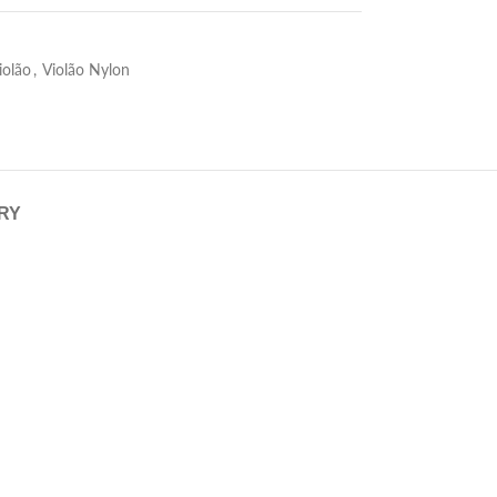
iolão
,
Violão Nylon
ERY