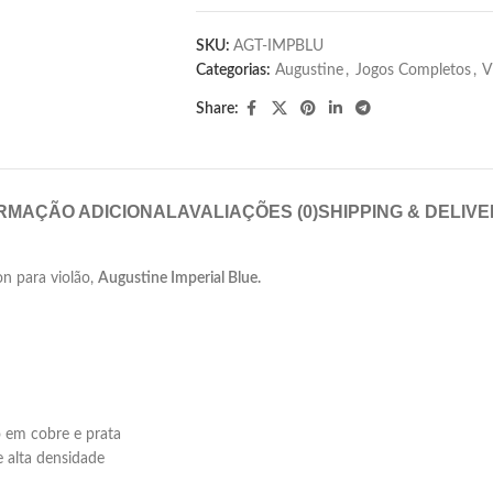
SKU:
AGT-IMPBLU
Categorias:
Augustine
,
Jogos Completos
,
V
Share:
RMAÇÃO ADICIONAL
AVALIAÇÕES (0)
SHIPPING & DELIV
on para violão,
Augustine Imperial Blue.
o em cobre e prata
e alta densidade