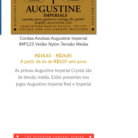
Cordas Avulsas Augustine Imperial
IMP123 Violão Nylon Tensão Média
R$
18,43
–
R$
26,85
A partir de 6x de
R$
3,07
sem juros
)
As primas Augustine Imperial Crystal são
de tensão média. Estão presentes nos
jogos Augustine Imperial Red e Imperial
Blue. Escolha a avulsa de sua preferência.
ESGO