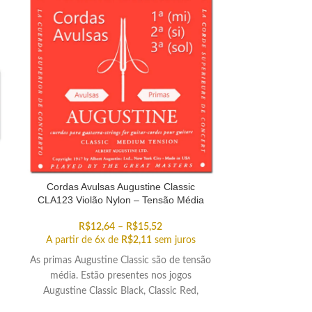
TADO
Cordas Avulsas Augustine Classic
Cordas Avu
CLA123 Violão Nylon – Tensão Média
541/542/543J 
R$
12,64
–
R$
15,52
R$
3
A partir de 6x de
R$
2,11
sem juros
A partir de 
As primas Augustine Classic são de tensão
O Encordoamen
média. Estão presentes nos jogos
(primas / trebl
Augustine Classic Black, Classic Red,
alta performanc
Classic Blue e Classic Gold. Escolha a corda
buscam, sobre