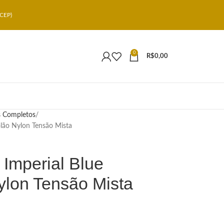
CEP)
0
R$
0,00
s Completos
lão Nylon Tensão Mista
 Imperial Blue
lon Tensão Mista