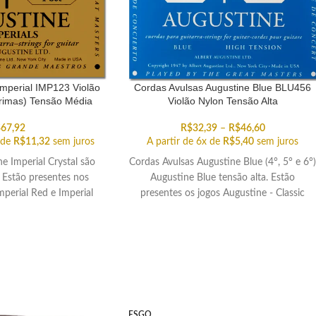
Imperial IMP123 Violão
Cordas Avulsas Augustine Blue BLU456
rimas) Tensão Média
Violão Nylon Tensão Alta
$
67,92
R$
32,39
–
R$
46,60
 de
R$
11,32
sem juros
A partir de 6x de
R$
5,40
sem juros
e Imperial Crystal são
Cordas Avulsas Augustine Blue (4°, 5° e 6°
 Estão presentes nos
Augustine Blue tensão alta. Estão
mperial Red e Imperial
presentes os jogos Augustine - Classic
Blue.
Blue, Imperial Blue, Regal Blue e Paragon
Blue. Selecione as cordas avulsas de sua
preferência!
ESGO