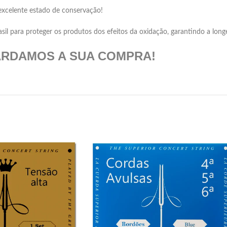
excelente estado de conservação!
 para proteger os produtos dos efeitos da oxidação, garantindo a longev
ARDAMOS A SUA COMPRA!