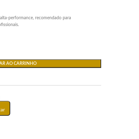
a alta-performance, recomendado para
fissionais.
AR AO CARRINHO
:
tar