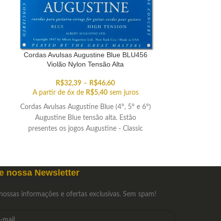
Cordas Avulsas Augustine Blue BLU456
Cordas Avul
Violão Nylon Tensão Alta
REG123 Viol
R$
32,39
–
R$
46,60
R$
1
A partir de 6x de
R$
5,40
sem juros
A partir de 
Cordas Avulsas Augustine Blue (4°, 5° e 6°)
As primas Augus
Augustine Blue tensão alta. Estão
tensão alta. 
presentes os jogos Augustine - Classic
Augustine Regal
Blue, Imperial Blue, Regal Blue e Paragon
a avulsa
Blue. Selecione as cordas avulsas de sua
preferência!
e nossa Newsletter
nossas informações e ofertas exclusivas. Sem spam!