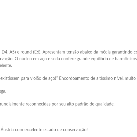
 D4, A5) e round (E6). Apresentam tensão abaixo da média garantindo 
ervação. O núcleo em aço e seda confere grande equilíbrio de harmônic
elente.
existissem para violão de aço!” Encordoamento de altíssimo nível, mui
ega.
mundialmente reconhecidas por seu alto padrão de qualidade.
 Áustria com excelente estado de conservação!