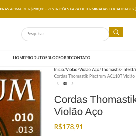
RAS ACIMA DE R$200,00 - RESTRIÇÕES PARA DETERMINADAS LOCALIDADES (
HOME
PRODUTOS
BLOG
SOBRE
CONTATO
Início
Violão
Violão Aço
Thomastik-Infeld
Cordas Thomastik Plectrum AC110T Violão
Cordas Thomasti
Violão Aço
R$
178,91