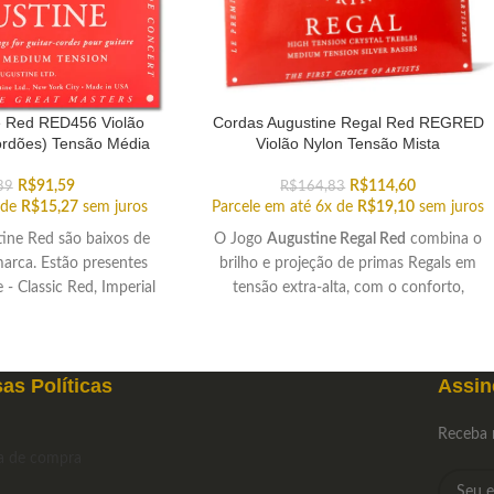
e Red RED456 Violão
Cordas Augustine Regal Red REGRED
ordões) Tensão Média
Violão Nylon Tensão Mista
R$
91,59
R$
114,60
39
R$
164,83
 de
R$
15,27
sem juros
Parcele em até 6x de
R$
19,10
sem juros
ine Red são baixos de
O Jogo
Augustine Regal Red
combina o
arca. Estão presentes
brilho e projeção de primas Regals em
 - Classic Red, Imperial
tensão extra-alta, com o conforto,
ed e Paragon Red.
maleabilidade dos baixos Red em tensão
média.
as Políticas
Assin
Receba 
ca de compra