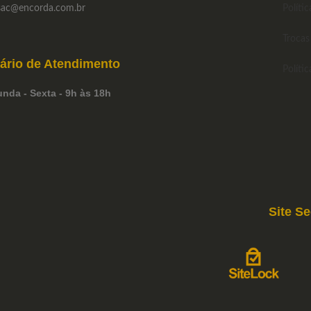
ac
@encorda.com.br
Polític
Trocas
ário de
Atendimento
Políti
nda - Sexta - 9h às 18h
Site S