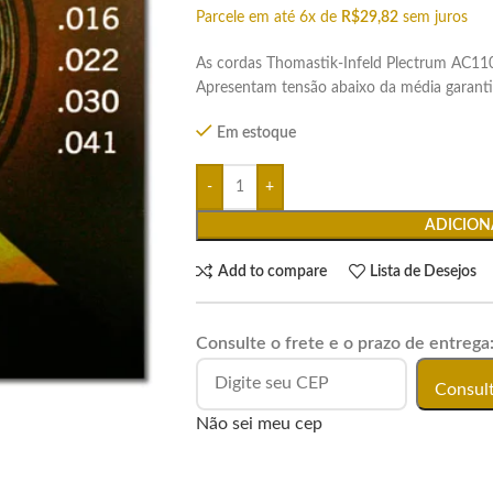
Parcele em até 6x de
R$
29,82
sem juros
As cordas Thomastik-Infeld Plectrum AC110
Apresentam tensão abaixo da média garanti
Em estoque
ADICION
Add to compare
Lista de Desejos
Consulte o frete e o prazo de entrega
Consul
Não sei meu cep