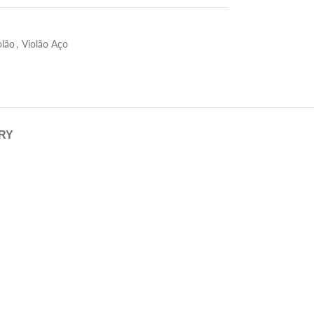
olão
,
Violão Aço
ERY