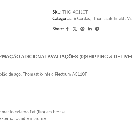
SKU:
THO-AC110T
Categorias:
6 Cordas
,
Thomastik-Infeld
,
Vi
Share:
RMAÇÃO ADICIONAL
AVALIAÇÕES (0)
SHIPPING & DELIV
violão de aço, Thomastik-Infeld Plectrum AC110T
mento externo flat (liso) em bronze
 externo round em bronze