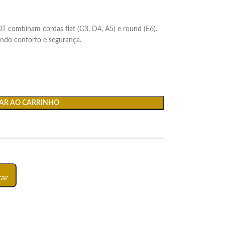
T combinam cordas flat (G3, D4, A5) e round (E6).
ndo conforto e segurança.
AR AO CARRINHO
:
tar