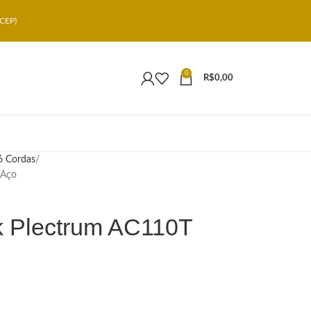
CEP)
0
R$
0,00
6 Cordas
 Aço
k Plectrum AC110T