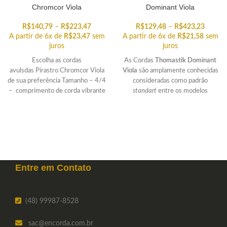
Chromcor Viola
Dominant Viola
R$
140,79
–
R$
223,47
R$
129,48
–
R$
423,23
A partir de 6x de
R$
23,47
sem
A partir de 6x de
R$
21,58
sem
juros
juros
Escolha as cordas
As Cordas
Thomastik Dominant
avulsdas Pirastro Chromcor Viola
Viola
são amplamente conhecidas
de sua preferência Tamanho – 4/4
consideradas como padrão
– comprimento de corda vibrante
standart
entre os modelos
padrão (distância entre pestana
ThomastiK-Infield. Escolha a corda
avulsa que você está procurando.
Entre em
Contato
(48) 99987-8528
sac
@encorda.com.br