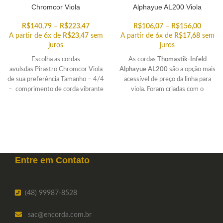
Chromcor Viola
Alphayue AL200 Viola
R$
140,79
–
R$
223,47
R$
106,07
–
R$
156,00
A partir de 6x de
R$
23,47
sem
A partir de 6x de
R$
17,68
sem
juros
juros
Escolha as cordas
As cordas
Thomastik-Infeld
avulsdas Pirastro Chromcor Viola
Alphayue AL200
são a opção mais
de sua preferência Tamanho – 4/4
acessível de preço da linha para
– comprimento de corda vibrante
viola. Foram criadas com o
padrão (distância entre pestana
propósito de incrementar
qualidade de sonoridade de
instrumentos mais básicos e
facilitar a tocabilidade. Encontre a
corda avulsa que você está
procurando.
Entre em
Contato
(48) 99987-8528
sac
@encorda.com.br