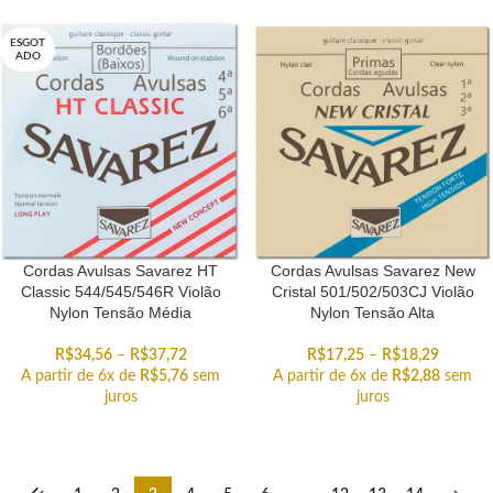
ESGOT
ADO
Cordas Avulsas Savarez HT
Cordas Avulsas Savarez New
Classic 544/545/546R Violão
Cristal 501/502/503CJ Violão
Nylon Tensão Média
Nylon Tensão Alta
R$
34,56
–
R$
37,72
R$
17,25
–
R$
18,29
A partir de 6x de
R$
5,76
sem
A partir de 6x de
R$
2,88
sem
juros
juros