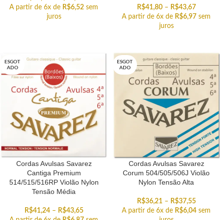
A partir de 6x de
R$
6,52
sem
R$
41,80
–
R$
43,67
juros
A partir de 6x de
R$
6,97
sem
juros
ESGOT
ESGOT
ADO
ADO
Cordas Avulsas Savarez
Cordas Avulsas Savarez
Cantiga Premium
Corum 504/505/506J Violão
514/515/516RP Violão Nylon
Nylon Tensão Alta
Tensão Média
R$
36,21
–
R$
37,55
R$
41,24
–
R$
43,65
A partir de 6x de
R$
6,04
sem