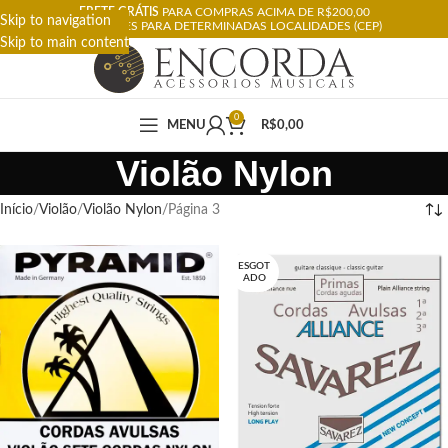
FRETE GRÁTIS
PARA COMPRAS ACIMA DE R$200,00
Skip to navigation
RESTRIÇÕES PARA DETERMINADAS LOCALIDADES (CEP)
Skip to main content
0
MENU
R$
0,00
Violão Nylon
Início
Violão
Violão Nylon
Página 3
ESGOT
ADO