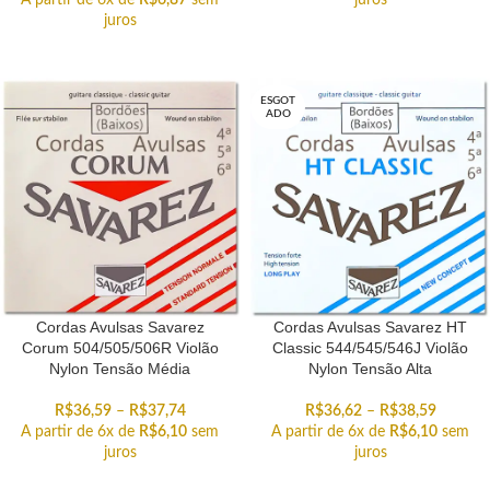
A partir de 6x de
R$
6,87
sem
juros
juros
ESGOT
ADO
Cordas Avulsas Savarez
Cordas Avulsas Savarez HT
Corum 504/505/506R Violão
Classic 544/545/546J Violão
Nylon Tensão Média
Nylon Tensão Alta
R$
36,59
–
R$
37,74
R$
36,62
–
R$
38,59
A partir de 6x de
R$
6,10
sem
A partir de 6x de
R$
6,10
sem
juros
juros