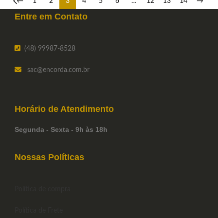
←
1
2
3
4
5
6
…
12
13
14
→
Entre em
Contato
(48) 99987-8528
sac
@encorda.com.br
Horário de
Atendimento
Segunda - Sexta - 9h às 18h
Nossas Políticas
Política de compra
Política de Frete