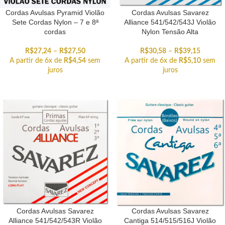
Cordas Avulsas Pyramid Violão
Cordas Avulsas Savarez
Sete Cordas Nylon – 7 e 8ª
Alliance 541/542/543J Violão
cordas
Nylon Tensão Alta
R$
27,24
–
R$
27,50
R$
30,58
–
R$
39,15
A partir de 6x de
R$
4,54
sem
A partir de 6x de
R$
5,10
sem
juros
juros
Cordas Avulsas Savarez
Cordas Avulsas Savarez
Alliance 541/542/543R Violão
Cantiga 514/515/516J Violão