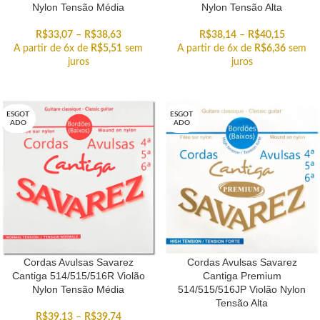
Nylon Tensão Média
Nylon Tensão Alta
R$
33,07
–
R$
38,63
R$
38,14
–
R$
40,15
A partir de 6x de
R$
5,51
sem
A partir de 6x de
R$
6,36
sem
juros
juros
ESGOT
ESGOT
ADO
ADO
Cordas Avulsas Savarez
Cordas Avulsas Savarez
Cantiga 514/515/516R Violão
Cantiga Premium
Nylon Tensão Média
514/515/516JP Violão Nylon
Tensão Alta
R$
39,13
–
R$
39,74