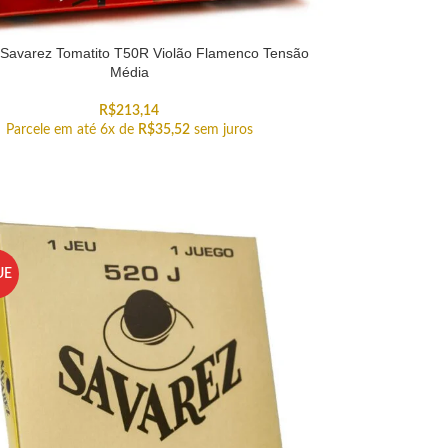
Savarez Tomatito T50R Violão Flamenco Tensão
Média
R$
213,14
Parcele em até 6x de
R$
35,52
sem juros
UE