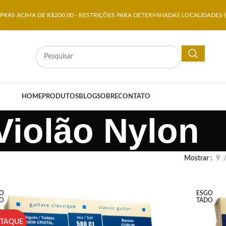
RAS ACIMA DE R$200,00 - RESTRIÇÕES PARA DETERMINADAS LOCALIDADES (
HOME
PRODUTOS
BLOG
SOBRE
CONTATO
Violão Nylon
Mostrar
9
O
ESGO
O
TADO
STAQUE