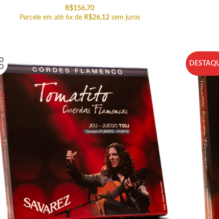
R$
156,70
Parcele em até 6x de
R$
26,12
sem juros
O
DESTAQ
O