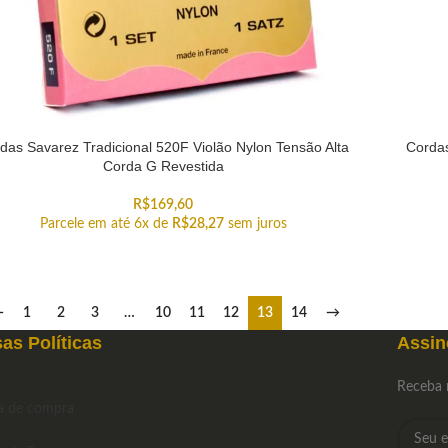
das Savarez Tradicional 520F Violão Nylon Tensão Alta
Cordas
Corda G Revestida
R$
169,60
Parcele em até 6x de
R$
28,27
sem juros
←
1
2
3
…
10
11
12
13
14
→
as Políticas
Assin
Receba 
ca de compra