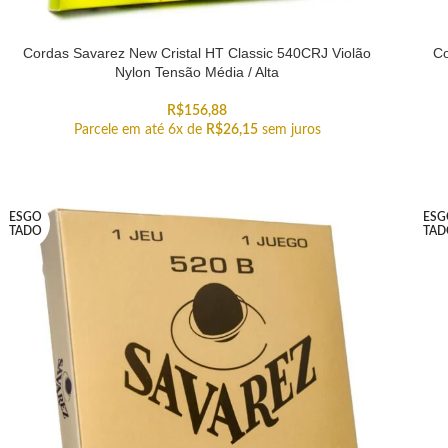
Cordas Savarez New Cristal HT Classic 540CRJ Violão
Co
Nylon Tensão Média / Alta
R$
156,88
Parcele em até 6x de
R$
26,15
sem juros
ESGO
ESG
TADO
TAD