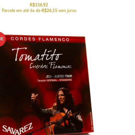
R$
156,92
Parcele em até 6x de
R$
26,15
sem juros
UE