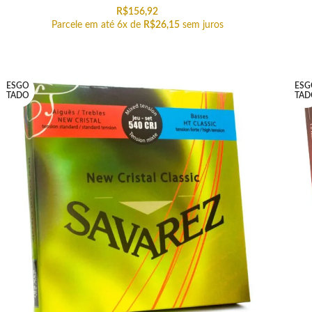
R$
156,92
Parcele em até 6x de
R$
26,15
sem juros
ESGO
ESG
TADO
TAD