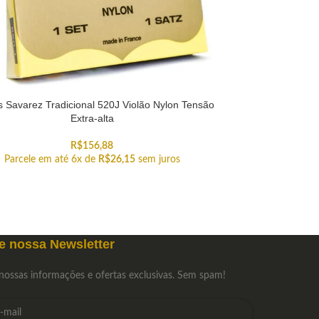
 Savarez Tradicional 520J Violão Nylon Tensão
Extra-alta
R$
156,88
Parcele em até 6x de
R$
26,15
sem juros
e nossa Newsletter
nossas informações e ofertas exclusivas. Sem spam!