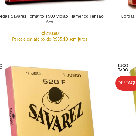
rdas Savarez Tomatito T50J Violão Flamenco Tensão
Cordas 
Alta
R$
210,80
Parcele em até 6x de
R$
35,13
sem juros
O
ESGO
O
TADO
DESTAQ