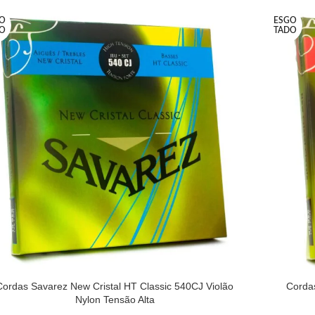
O
ESGO
O
TADO
Cordas Savarez New Cristal HT Classic 540CJ Violão
Cordas
Nylon Tensão Alta