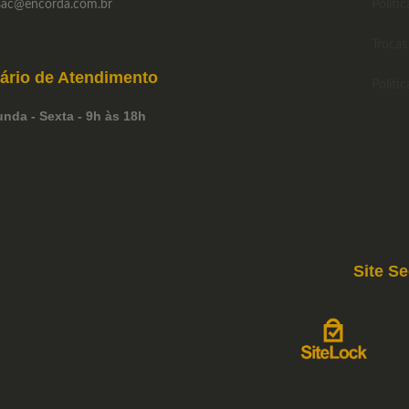
ac
@encorda.com.br
Polític
Trocas
ário de
Atendimento
Políti
nda - Sexta - 9h às 18h
Site S