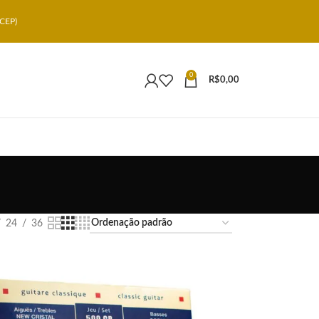
CEP)
0
R$
0,00
24
36