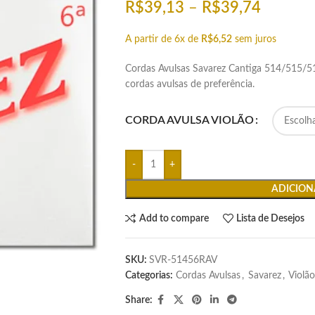
R$
39,13
–
R$
39,74
A partir de 6x de
R$
6,52
sem juros
Cordas Avulsas Savarez Cantiga 514/515/51
cordas avulsas de preferência.
CORDA AVULSA VIOLÃO
ADICION
Add to compare
Lista de Desejos
SKU:
SVR-51456RAV
Categorias:
Cordas Avulsas
,
Savarez
,
Violão
Share: