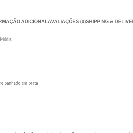
RMAÇÃO ADICIONAL
AVALIAÇÕES (0)
SHIPPING & DELIV
 Média.
bre banhado em prata