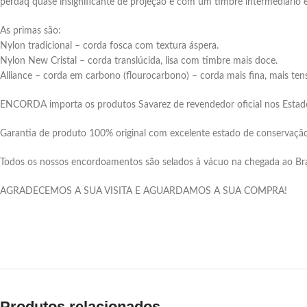
perdaq quase insignificante de projeção e com um timbre intermediário
As primas são:
Nylon tradicional – corda fosca com textura áspera.
Nylon New Cristal – corda translúcida, lisa com timbre mais doce.
Alliance – corda em carbono (flourocarbono) – corda mais fina, mais tensa
ENCORDA importa os produtos Savarez de revendedor oficial nos Estad
Garantia de produto 100% original com excelente estado de conservaçã
Todos os nossos encordoamentos são selados à vácuo na chegada ao Brasil
AGRADECEMOS A SUA VISITA E AGUARDAMOS A SUA COMPRA!
Produtos relacionados