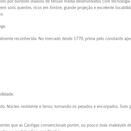
o por bordões (baixos) de tensão média desenvolvidos com tecnologia e
 sons quentes, ricos em timbre, grande projeção e excelente tocabilida
o.
ega.
lmente reconhecida. No mercado desde 1770, prima pelo constante ape
ilidade.
o. Núcleo resistente e tenso, tornando-os pesados e encorpados. Som po
tentes que as Cantigas convencionais porém, ou pouco mais maleáveis de