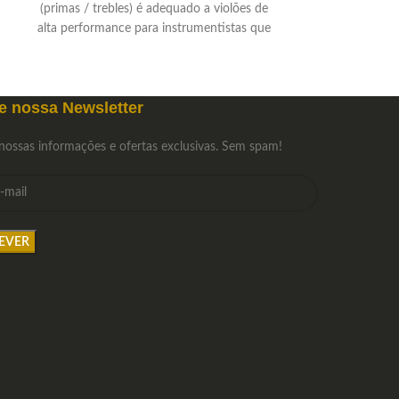
(primas / trebles) é adequado a violões de
514/515/516J 
alta performance para instrumentistas que
Alta. Escolha e
buscam, sobretudo, clareza e projeção
de s
sonora. Compre as cordas avulsas de sua
preferência.
e nossa Newsletter
nossas informações e ofertas exclusivas. Sem spam!