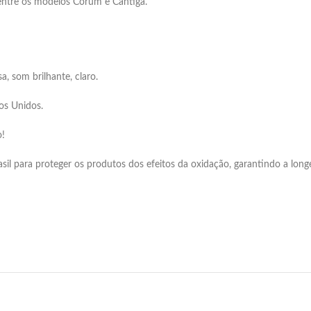
 entre os modelos Corum e Cantiga.
, som brilhante, claro.
os Unidos.
o!
 para proteger os produtos dos efeitos da oxidação, garantindo a longev