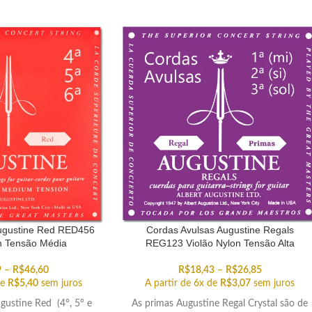
ugustine Red RED456
Cordas Avulsas Augustine Regals
n Tensão Média
REG123 Violão Nylon Tensão Alta
9
–
R$
46,60
R$
18,43
–
R$
26,85
de
R$
5,40
sem juros
A partir de 6x de
R$
3,07
sem juros
gustine Red (4°, 5° e
As primas Augustine Regal Crystal são de