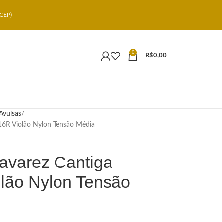
CEP)
0
R$
0,00
Avulsas
16R Violão Nylon Tensão Média
avarez Cantiga
lão Nylon Tensão