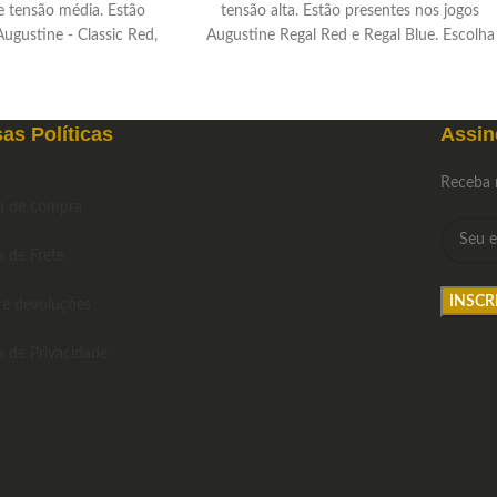
e tensão média. Estão
tensão alta. Estão presentes nos jogos
Augustine - Classic Red,
Augustine Regal Red e Regal Blue. Escolha
al Red e Paragon Red.
a avulsa de sua preferência.
rdas avulsas de sua
erência!
as Políticas
Assin
Receba 
ca de compra
a de Frete
 e devoluções
ca de Privacidade