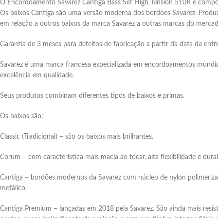
O Encordoamento Savarez Cantiga Bass Set High Tension 510R é compost
Os baixos Cantiga são uma versão moderna dos bordões Savarez. Produzem
em relação a outros baixos da marca Savarez a outras marcas do mercad
Garantia de 3 meses para defeitos de fabricação a partir da data da entr
Savarez é uma marca francesa especializada em encordoamentos mundia
excelência em qualidade.
Seus produtos combinam diferentes tipos de baixos e primas.
Os baixos são:
Classic (Tradicional) – são os baixos mais brilhantes.
Corum – com característica mais macia ao tocar, alta flexibilidade e durab
Cantiga – bordões modernos da Savarez com núcleo de nylon polimerizad
metálico.
Cantiga Premium – lançadas em 2018 pela Savarez. São ainda mais resis