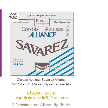
ESGO
TADO
Cordas Avulsas Savarez Alliance
Cordas Avu
541/542/543J Violão Nylon Tensão Alta
514/515/516J 
R$
30,58
–
R$
39,15
R$
3
A partir de 6x de
R$
5,10
sem juros
A partir de 
O Encordoamento Alliance High Tension
Cordas Avu