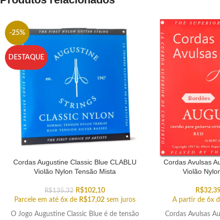
-25%
DESTAQUE
Cordas Augustine Classic Blue CLABLU
Cordas Avulsas A
Violão Nylon Tensão Mista
Violão Nylo
R$
102,10
R$
32,3
R$
135,32
Parcele em até 6x de
R$
17,02
sem juros
A partir de 6x 
O Jogo Augustine Classic Blue é de tensão
Cordas Avulsas Au