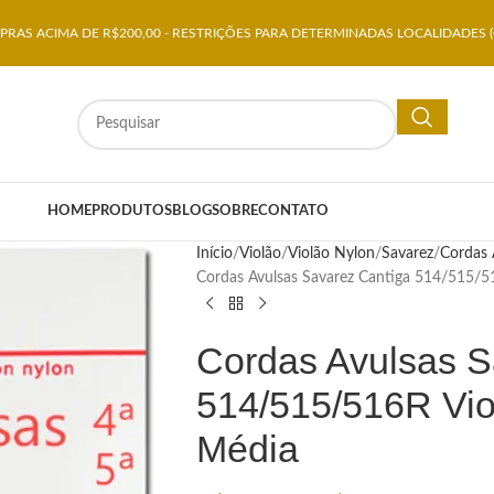
RAS ACIMA DE R$200,00 - RESTRIÇÕES PARA DETERMINADAS LOCALIDADES (
HOME
PRODUTOS
BLOG
SOBRE
CONTATO
Início
Violão
Violão Nylon
Savarez
Cordas 
Cordas Avulsas Savarez Cantiga 514/515/5
Cordas Avulsas S
514/515/516R Vio
Média