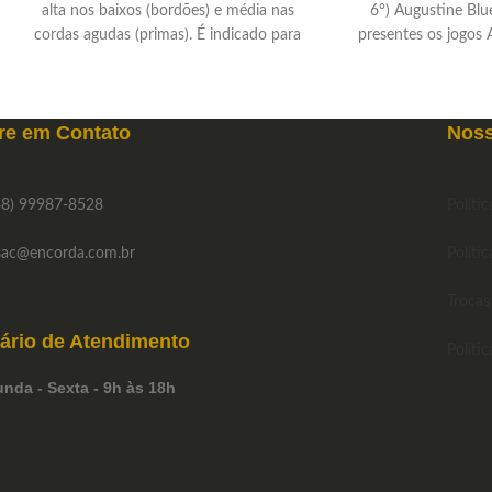
alta nos baixos (bordões) e média nas
6°) Augustine Blu
cordas agudas (primas). É indicado para
presentes os jogos 
violonistas de todos os níveis.
Imperial Red, Reg
Selecione as co
pref
re em
Contato
Noss
8) 99987-8528
Políti
ac
@encorda.com.br
Polític
Trocas
ário de
Atendimento
Políti
nda - Sexta - 9h às 18h