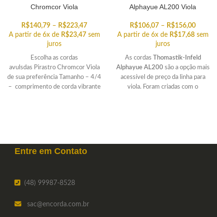
Chromcor Viola
Alphayue AL200 Viola
R$
140,79
–
R$
223,47
R$
106,07
–
R$
156,00
A partir de 6x de
R$
23,47
sem
A partir de 6x de
R$
17,68
sem
juros
juros
Escolha as cordas
As cordas
Thomastik-Infeld
avulsdas Pirastro Chromcor Viola
Alphayue AL200
são a opção mais
de sua preferência Tamanho – 4/4
acessível de preço da linha para
– comprimento de corda vibrante
viola. Foram criadas com o
padrão (distância entre pestana
propósito de incrementar
qualidade de sonoridade de
instrumentos mais básicos e
facilitar a tocabilidade. Encontre a
corda avulsa que você está
procurando.
Entre em
Contato
(48) 99987-8528
sac
@encorda.com.br