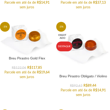
Parcele em até 6x de
R$
14,91
Parcele em até 6x de
R$
37,13
sem juros
sem juros
-3%
-3%
ESGOT
ADO
DESTAQUE
Breu Pirastro Gold Flex
R$
117,85
R$
122,06
Parcele em até 6x de
R$
19,64
Breu Pirastro Obligato / Violino
sem juros
R$
89,44
R$
92,63
Parcele em até 6x de
R$
14,91
sem juros