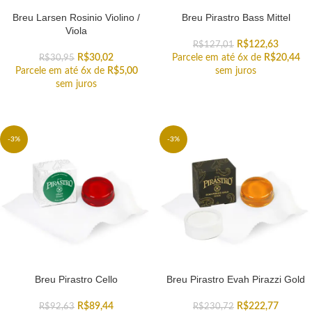
Breu Larsen Rosinio Violino /
Breu Pirastro Bass Mittel
Viola
R$
122,63
R$
127,01
R$
30,02
Parcele em até 6x de
R$
20,44
R$
30,95
Parcele em até 6x de
R$
5,00
sem juros
sem juros
-3%
-3%
Breu Pirastro Cello
Breu Pirastro Evah Pirazzi Gold
R$
89,44
R$
222,77
R$
92,63
R$
230,72