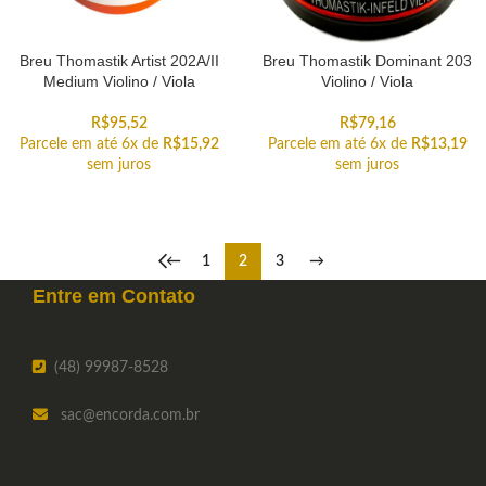
Breu Thomastik Artist 202A/II
Breu Thomastik Dominant 203
Medium Violino / Viola
Violino / Viola
R$
95,52
R$
79,16
Parcele em até 6x de
R$
15,92
Parcele em até 6x de
R$
13,19
sem juros
sem juros
←
1
2
3
→
Entre em
Contato
(48) 99987-8528
sac
@encorda.com.br