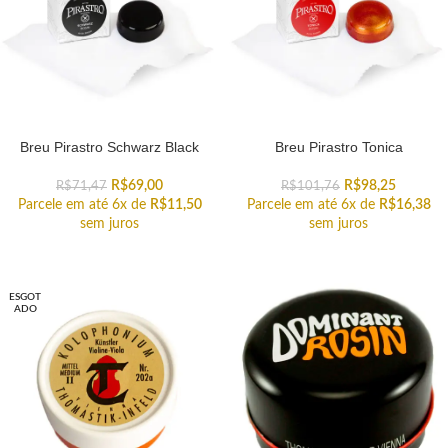
Breu Pirastro Schwarz Black
Breu Pirastro Tonica
R$
69,00
R$
98,25
R$
71,47
R$
101,76
Parcele em até 6x de
R$
11,50
Parcele em até 6x de
R$
16,38
sem juros
sem juros
ESGOT
ADO