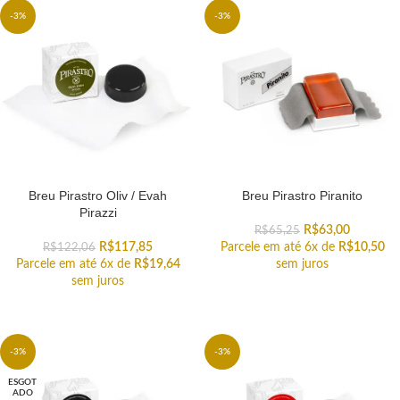
-3%
-3%
Breu Pirastro Oliv / Evah
Breu Pirastro Piranito
Pirazzi
R$
63,00
R$
65,25
R$
117,85
Parcele em até 6x de
R$
10,50
R$
122,06
Parcele em até 6x de
R$
19,64
sem juros
sem juros
-3%
-3%
ESGOT
ADO