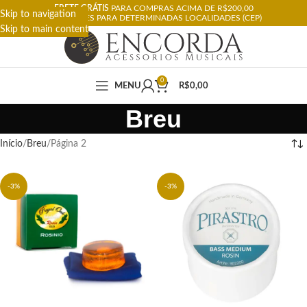
FRETE GRÁTIS
PARA COMPRAS ACIMA DE R$200,00
Skip to navigation
RESTRIÇÕES PARA DETERMINADAS LOCALIDADES (CEP)
Skip to main content
0
MENU
R$
0,00
Breu
Início
Breu
Página 2
-3%
-3%