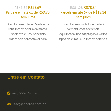
R$
59,69
R$
78,84
R$
61,54
R$
81,28
Parcele em até 6x de
R$
9,95
Parcele em até 6x de
R$
13,14
sem juros
sem juros
Breu Larsen Classic Viola
é da
Breu Larsen Profi Line Cello
é
linha intermediária da marca.
versátil, com aderência
Excelente custo-benefício.
equilibrada, boa adaptação a vários
Aderência confortável para
tipos de clima. Uso intermediário a
melhorar sua performance.
profissional.
Entre em
Contato
(48) 99987-8528
sac
@encorda.com.br