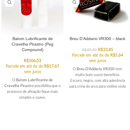
Batom Lubrificante de
Breu D’Addario VR300 – black
Cravelha Pirastro (Peg
Compound)
R$
33,85
R$
49,90
Parcele em até 6x de
R$
5,64
R$
106,03
sem juros
Parcele em até 6x de
R$
17,67
O
Breu D'Addario VR300
tem
sem juros
muito bom custo-benefício.
O
Batom Lubrificante de
Escuro, negro, com alta aderência
Cravelha Pirastro
possibilita que o
para crina do arco para violino viola
processo de afinação fique mais
e cello.
simples e suave.