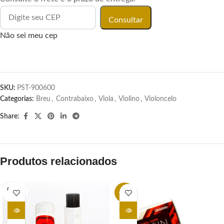
Consultar
Não sei meu cep
SKU:
PST-900600
Categorias:
Breu
,
Contrabaixo
,
Viola
,
Violino
,
Violoncelo
Share:
Produtos relacionados
ESGOT
-32%
ADO
ESGOT
ADO