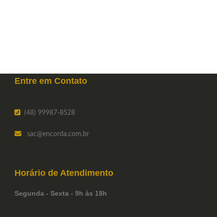
Entre em
Contato
(48) 99987-8528
sac
@encorda.com.br
Horário de
Atendimento
Segunda - Sexta - 9h às 18h