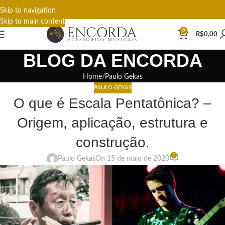
Skip to navigation
Skip to main content
0
R$
0,00
BLOG DA ENCORDA
Home
Paulo Gekas
PAULO GEKAS
O que é Escala Pentatônica? –
Origem, aplicação, estrutura e
construção.
2
Paulo Gekas
On 15 de maio de 2020