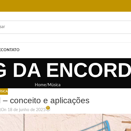
E
CONTATO
G DA ENCOR
Home
Música
SICA
 – conceito e aplicações
0
t
On 18 de junho de 2021