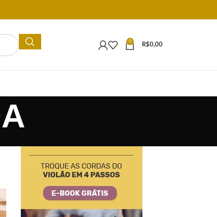
0
R$
0,00
DA