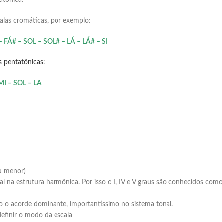
atônica:
las cromáticas, por exemplo:
 FÁ# – SOL – SOL# – LÁ – LÁ# – SI
s pentatônicas
:
MI – SOL – LA
u menor)
 na estrutura harmônica. Por isso o I, IV e V graus são conhecidos com
o o acorde dominante, importantíssimo no sistema tonal.
efinir o modo da escala