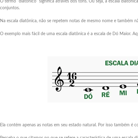
O termo “diatônico” significa através dos tons. Ou seja, a escala diatôn
conjuntos.
Na escala diatônica, não se repetem notas de mesmo nome e também nã
O exemplo mais fácil de uma escala diatônica é a escala de Dó Maior. 
Ela contém apenas as notas em seu estado natural. Por isso também é