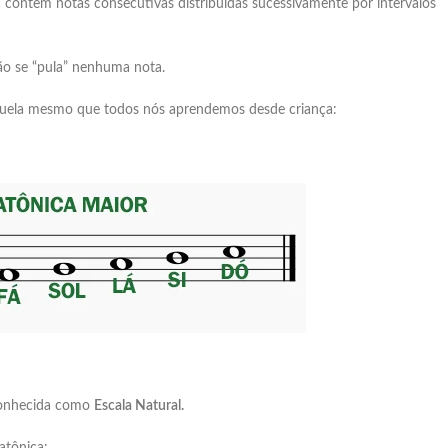
ica contêm notas consecutivas distribuídas sucessivamente por intervalos
o se “pula” nenhuma nota.
Aquela mesmo que todos nós aprendemos desde criança:
 conhecida como
Escala Natural.