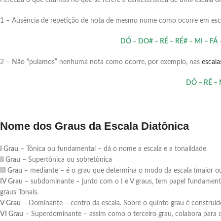
Perceba o que citamos no que se refere a característica de uma escala di
1 – Ausência de repetição de nota de mesmo nome como ocorre em esca
DÓ – DO# – RÉ – RÉ# – MI – FÁ –
2 – Não “pulamos” nenhuma nota como ocorre, por exemplo, nas
escala
DÓ – RÉ – 
Nome dos Graus da Escala Diatônica
I Grau
– Tônica ou fundamental – dá o nome a escala e a tonalidade
II Grau
– Supertônica ou sobretônica
III Grau
– mediante – é o grau que determina o modo da escala (maior o
IV Grau
– subdominante – junto com o I e V graus, tem papel fundamental
graus Tonais.
V Grau
– Dominante – centro da escala. Sobre o quinto grau é construíd
VI Grau
– Superdominante – assim como o terceiro grau, colabora para d