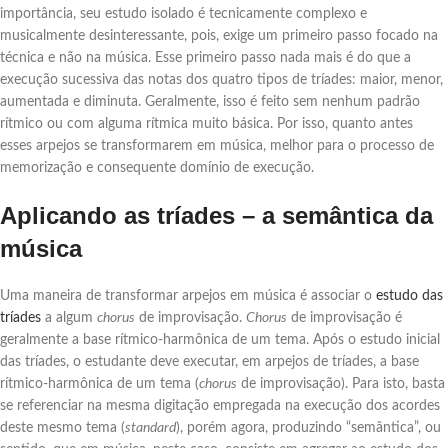
importância, seu estudo isolado é tecnicamente complexo e
musicalmente desinteressante, pois, exige um primeiro passo focado na
técnica e não na música. Esse primeiro passo nada mais é do que a
execução sucessiva das notas dos quatro tipos de tríades: maior, menor,
aumentada e diminuta. Geralmente, isso é feito sem nenhum padrão
rítmico ou com alguma rítmica muito básica. Por isso, quanto antes
esses arpejos se transformarem em música, melhor para o processo de
memorização e consequente domínio de execução.
Aplicando as tríades – a semântica da
música
Uma maneira de transformar arpejos em música é associar o
estudo das
tríades
a algum
chorus
de improvisação.
Chorus
de improvisação é
geralmente a base rítmico-harmônica de um tema. Após o estudo inicial
das tríades, o estudante deve executar, em arpejos de tríades, a base
rítmico-harmônica de um tema (
chorus
de improvisação). Para isto, basta
se referenciar na mesma digitação empregada na execução dos acordes
deste mesmo tema (
standard
), porém agora, produzindo “semântica”, ou