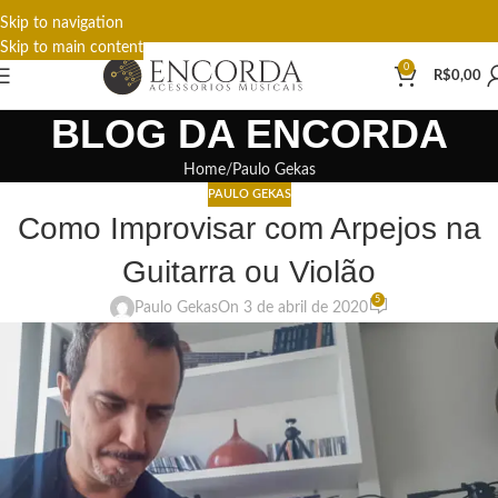
Skip to navigation
Skip to main content
0
R$
0,00
BLOG DA ENCORDA
Home
Paulo Gekas
PAULO GEKAS
Como Improvisar com Arpejos na
Guitarra ou Violão
5
Paulo Gekas
On 3 de abril de 2020