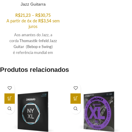
Jazz Guitarra
R$
21,23
–
R$
30,75
A partir de 6x de
R$
3,54
sem
juros
Aos amantes do Jazz, a
corda
Thomastik-Infeld Jazz
Guitar
(Bebop e Swing)
é referência mundial em
qualidade. Ofercemos unidades
avulsas para reposição ou para
Produtos relacionados
você poder personalizar o seu set
particular!