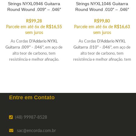
Strings NYXL0946 Guitarra
Strings NYXL1046 Guitarra
Round Wound .009″ – .046″
Round Wound .010″ – .046″
R$
99,28
R$
99,80
Parcele em até 6x de
R$
16,55
Parcele em até 6x de
R$
16,63
sem juros
sem juros
As Cordas
D'Addario NYXL
As Cordas
D'Addario NYXL
Guitarra .009" - .046",
em aço de
Guitarra .010" - .046",
em aço de
alto teor de carbono, tem
alto teor de carbono, tem
resistência e melhor afinação.
resistência e melhor afinação. tem
Apresenta um híbrido de tensões
tensão leve padrão. É versátil para
com mais peso e ganho nas cordas
resolver muitas demandas
graves e grande flexibilidade nas
técnicas.
cordas agudas.
Entre em
Contato
(48) 99987-8528
sac
@encorda.com.br