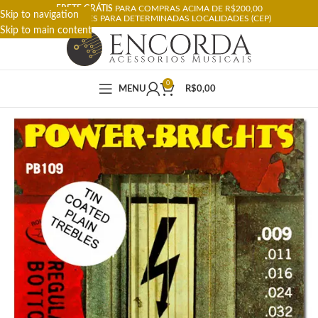
FRETE GRÁTIS
PARA COMPRAS ACIMA DE R$200,00
Skip to navigation
RESTRIÇÕES PARA DETERMINADAS LOCALIDADES (CEP)
Skip to main content
0
MENU
R$
0,00