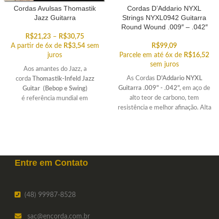
Cordas Avulsas Thomastik
Cordas D’Addario NYXL
Jazz Guitarra
Strings NYXL0942 Guitarra
Round Wound .009″ – .042″
R$
21,23
–
R$
30,75
A partir de 6x de
R$
3,54
sem
R$
99,09
juros
Parcele em até 6x de
R$
16,52
sem juros
Aos amantes do Jazz, a
As Cordas
D'Addario NYXL
corda
Thomastik-Infeld Jazz
Guitarra .009" - .042",
em aço de
Guitar
(Bebop e Swing)
alto teor de carbono, tem
é referência mundial em
resistência e melhor afinação. Alta
qualidade. Ofercemos unidades
flexibilidade e conforto ao tocar.
avulsas para reposição ou para
você poder personalizar o seu set
particular!
Entre em
Contato
(48) 99987-8528
sac
@encorda.com.br