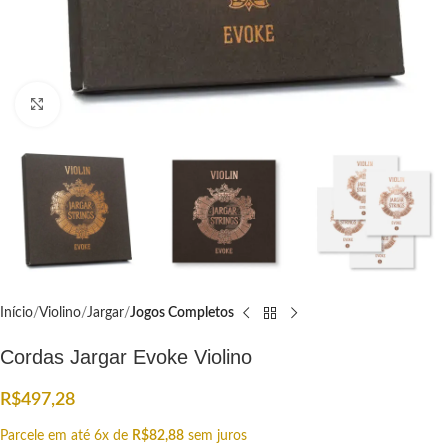
Click to enlarge
Início
Violino
Jargar
Jogos Completos
Cordas Jargar Evoke Violino
R$
497,28
Parcele em até 6x de
R$
82,88
sem juros