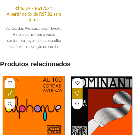
R$
46,89
–
R$
170,41
A partir de 6x de
R$
7,82
sem
juros
As
Cordas Avulsas Jargar Evoke
Violino
permitem a você,
customizar jogos de sua escolha
ou a fazer reposição de cordas
individuais conforme sua
necessidade.
Produtos relacionados