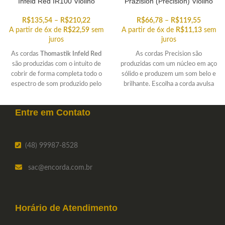
Infeld Red IR100 Violino
Prazision (Precision) Violino
R$
135,54
–
R$
210,22
R$
66,78
–
R$
119,55
A partir de 6x de
R$
22,59
sem
A partir de 6x de
R$
11,13
sem
juros
juros
As cordas
Thomastik Infeld Red
As cordas Precision são
são produzidas com o intuito de
produzidas com um núcleo em aço
cobrir de forma completa todo o
sólido e produzem um som belo e
espectro de som produzido pelo
brilhante. Escolha a corda avulsa
violino. Escolha a corda avulsa do
Prazision que você procura.
jogo IR100 que você procura.
Entre em
Contato
(48) 99987-8528
sac
@encorda.com.br
Horário de
Atendimento