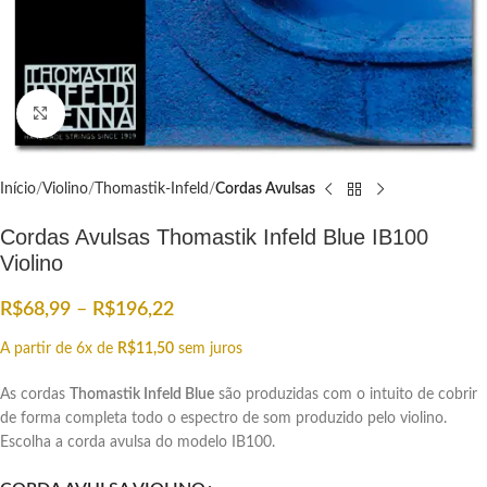
Click to enlarge
Início
Violino
Thomastik-Infeld
Cordas Avulsas
Cordas Avulsas Thomastik Infeld Blue IB100
Violino
R$
68,99
–
R$
196,22
A partir de 6x de
R$
11,50
sem juros
As cordas
Thomastik Infeld Blue
são produzidas com o intuito de cobrir
de forma completa todo o espectro de som produzido pelo violino.
Escolha a corda avulsa do modelo IB100.