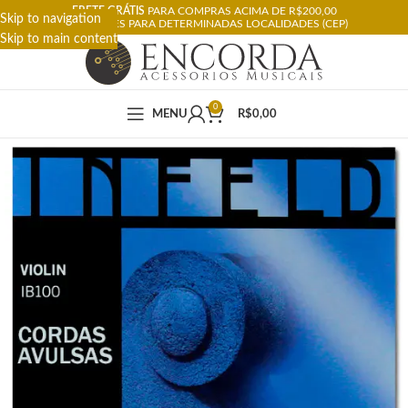
FRETE GRÁTIS
PARA COMPRAS ACIMA DE R$200,00
Skip to navigation
RESTRIÇÕES PARA DETERMINADAS LOCALIDADES (CEP)
Skip to main content
0
MENU
R$
0,00