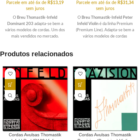
Parcele em até 6x de
R$
13,19
Parcele em até 6x de
R$
31,34
sem juros
sem juros
O
Breu Thomastik-Infeld
O
Breu Thomastik-Infeld Peter
Dominant 203
adapta-se bem a
Infeld Violin
é da linha Premium
vários modelos de cordas. Um dos
(Premium Line). Adapta-se bem a
mais vendidos no mercado.
vários modelos de cordas
Excelente custo-benefício.
Thomastik-Infeld.
Produtos relacionados
Cordas Avulsas Thomastik
Cordas Avulsas Thomastik