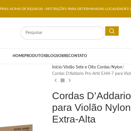
RAS ACIMA DE R$200,00 - RESTRIÇÕES PARA DETERMINADAS LOCALIDADES (
HOME
PRODUTOS
BLOG
SOBRE
CONTATO
Início
Violão Sete e Oito Cordas
Nylon
Cordas D’Addario Pro-Arté EJ44-7 para Viol
Cordas D’Addario
para Violão Nylo
Extra-Alta