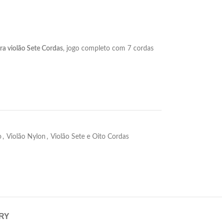
a violão Sete Cordas
, jogo completo com 7 cordas
o
,
Violão Nylon
,
Violão Sete e Oito Cordas
ERY