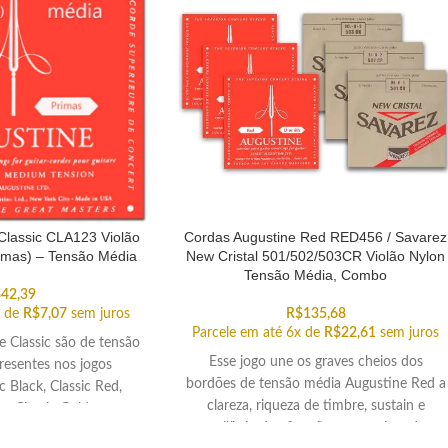
Classic CLA123 Violão
Cordas Augustine Red RED456 / Savarez
imas) – Tensão Média
New Cristal 501/502/503CR Violão Nylon
Tensão Média, Combo
$
42,39
x de
R$
7,07
sem juros
R$
135,68
Parcele em até 6x de
R$
22,61
sem juros
e Classic são de tensão
Esse jogo une os graves cheios dos
resentes nos jogos
bordões de tensão média Augustine Red a
c Black, Classic Red,
clareza, riqueza de timbre, sustain e
 e Classic Gold.
equilíbrio de afinação proporcionados