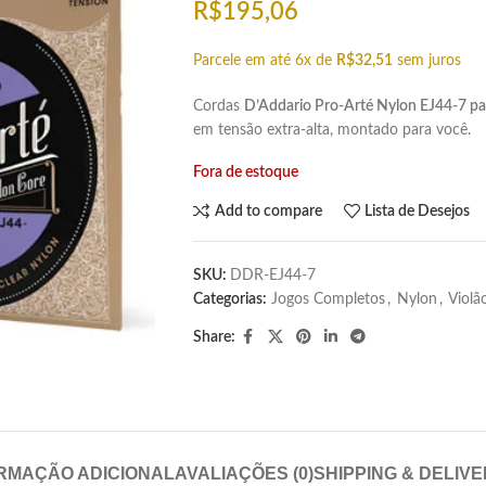
R$
195,06
Parcele em até 6x de
R$
32,51
sem juros
Cordas
D’Addario Pro-Arté Nylon EJ44-7 par
em tensão extra-alta, montado para você.
Fora de estoque
Add to compare
Lista de Desejos
SKU:
DDR-EJ44-7
Categorias:
Jogos Completos
,
Nylon
,
Violã
Share:
RMAÇÃO ADICIONAL
AVALIAÇÕES (0)
SHIPPING & DELIV