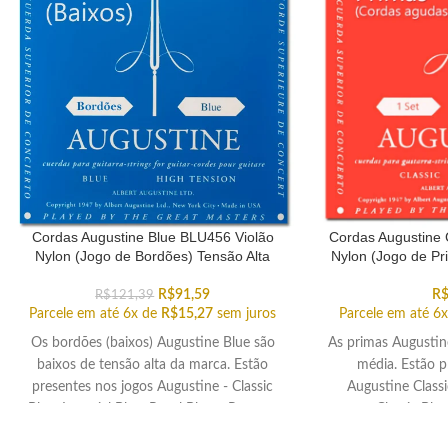
Cordas Augustine Blue BLU456 Violão
Cordas Augustine 
Nylon (Jogo de Bordões) Tensão Alta
Nylon (Jogo de Pr
R$
91,59
R
R$
121,39
Parcele em até 6x de
R$
15,27
sem juros
Parcele em até 6
Os bordões (baixos) Augustine Blue são
As primas Augustin
baixos de tensão alta da marca. Estão
média. Estão p
presentes nos jogos Augustine - Classic
Augustine Classi
Blue, Imperial Blue, Regal Blue e Paragon
Classic Blue
Blue