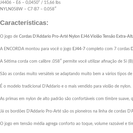
J4406 – E6 – 0,0450” / 15,66 lbs
NYLN058W – C7-B7 – 0.058″
Características:
O jogo de
Cordas D’Addario Pro-Arté Nylon EJ46 Violão Tensão Extra-Al
A ENCORDA montou para você o jogo
EJ44-7
completo com 7 cordas
D
A Sétima corda com calibre .058″ permite você utilizar afinação de Si (B)
São as cordas muito versáteis se adaptando muito bem a vários tipos de 
É o modelo tradicional D’Addario e o mais vendido para violão de nylon.
As primas em nylon de alto padrão são confortáveis com timbre suave, 
Já os bordões D’Addario Pro-Arté são os pioneiros na linha de cordas D’A
O jogo em tensão média agrega conforto ao toque, volume razoável e tim