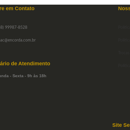
re em
Contato
Noss
8) 99987-8528
Políti
ac
@encorda.com.br
Polític
Trocas
ário de
Atendimento
Políti
nda - Sexta - 9h às 18h
Site S