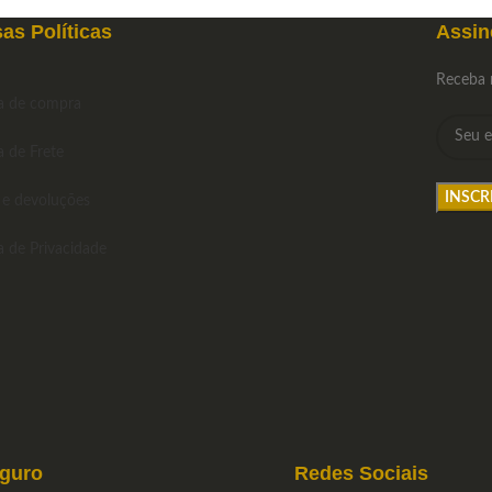
pelas primas em nylon Savarez New
Cristal tensão média.
as Políticas
Assin
Receba 
ca de compra
a de Frete
 e devoluções
ca de Privacidade
eguro
Redes Sociais