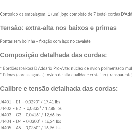
Conteúdo da embalagem: 1 (um) jogo completo de 7 (sete) cordas
D’Adda
Tensão: extra-alta nos baixos e primas
Pontas sem bolinha – fixação com laço no cavalete
Composição detalhada das cordas:
* Bordões (baixos) D’Addario Pro-Arté: núcleo de nylon polimerizado m
* Primas (cordas agudas): nylon de alta qualidade cristalino (transparente
Calibre e tensão detalhada das cordas:
J4401 – E1 – 0,0290” / 17,41 lbs
J4402 – B2 – 0,0333” / 12,88 lbs
J4403 – G3 – 0,0416” / 12,66 lbs
J4404 – D4 – 0,0300” / 16,24 lbs
J4405 – A5 – 0,0360” / 16,96 lbs