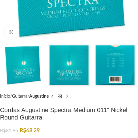
Click to enlarge
Início
Guitarra
Augustine
Cordas Augustine Spectra Medium 011″ Nickel
Round Guitarra
R$
68,29
R$
81,95