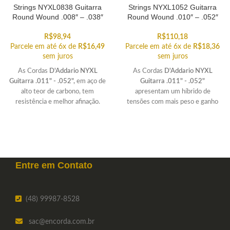
Strings NYXL0838 Guitarra
Strings NYXL1052 Guitarra
Round Wound .008″ – .038″
Round Wound .010″ – .052″
R$
98,94
R$
110,18
Parcele em até 6x de
R$
16,49
Parcele em até 6x de
R$
18,36
sem juros
sem juros
As Cordas
D'Addario NYXL
As Cordas
D'Addario NYXL
Guitarra .011" - .052",
em aço de
Guitarra .011" - .052"
alto teor de carbono, tem
apresentam um híbrido de
resistência e melhor afinação.
tensões com mais peso e ganho
Extrema flexibilidade. Possibilita
nas cordas graves e com
bends
muito alargados de mais de
flexibilidade nas cordas agudas.
dois tons com bastante conforto.
Entre em
Contato
(48) 99987-8528
sac
@encorda.com.br