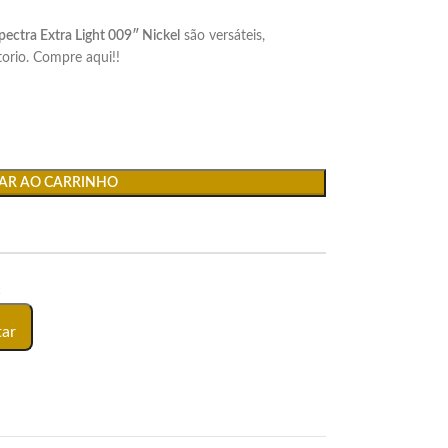
ectra Extra Light 009″ Nickel
são versáteis,
torio. Compre aqui!!
AR AO CARRINHO
:
tar