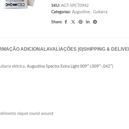
SKU:
AGT-SPCT0942
Categorias:
Augustine
,
Guitarra
Share:
RMAÇÃO ADICIONAL
AVALIAÇÕES (0)
SHIPPING & DELIV
tarra elétrica,
Augustine Spectra
Extra Light 009″ (.009″-.042″)
evestimento niquel round wound