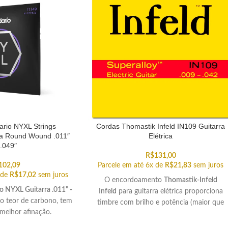
rio NYXL Strings
Cordas Thomastik Infeld IN109 Guitarra
a Round Wound .011″
Elétrica
 .049″
R$
131,00
102,09
Parcele em até 6x de
R$
21,83
sem juros
 de
R$
17,02
sem juros
O encordoamento
Thomastik-Infeld
o NYXL Guitarra .011" -
Infeld
para guitarra elétrica proporciona
o teor de carbono, tem
timbre com brilho e potência (maior que
 melhor afinação.
outras cordas de mercado).
xibilidade nas cordas