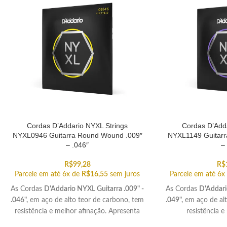
Cordas D’Addario NYXL Strings
Cordas D’Adda
NYXL0946 Guitarra Round Wound .009″
NYXL1149 Guitarr
– .046″
–
R$
99,28
R$
Parcele em até 6x de
R$
16,55
sem juros
Parcele em até 6x
As Cordas
D'Addario NYXL Guitarra .009" -
As Cordas
D'Addari
.046",
em aço de alto teor de carbono, tem
.049",
em aço de alt
resistência e melhor afinação. Apresenta
resistência e
um híbrido de tensões com mais peso e
Traz moderada fle