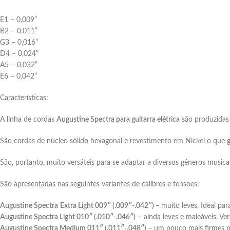
E1 – 0,009”
B2 – 0,011”
G3 – 0,016”
D4 – 0,024”
A5 – 0,032”
E6 – 0,042”
Características:
A linha de cordas
Augustine Spectra para guitarra elétrica
são produzidas
São cordas de núcleo sólido hexagonal e revestimento em Nickel o que ga
São, portanto, muito versáteis para se adaptar a diversos gêneros musicai
São apresentadas nas seguintes variantes de calibres e tensões:
Augustine Spectra
Extra Light 009″ (.009″-.042″) –
muito leves. Ideal pa
Augustine Spectra Light 010″ (.010″-.046″)
– ainda leves e maleáveis. Ver
Augustine Spectra Medium 011″ (.011″-.048″)
– um pouco mais firmes p