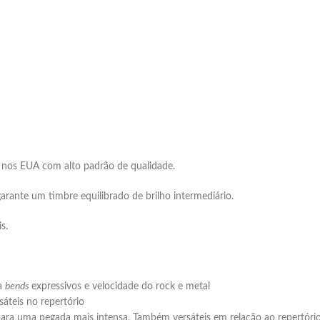
 nos EUA com alto padrão de qualidade.
rante um timbre equilibrado de brilho intermediário.
s.
ra
bends
expressivos e velocidade do rock e metal
sáteis no repertório
ara uma pegada mais intensa. Também versáteis em relação ao repertóri