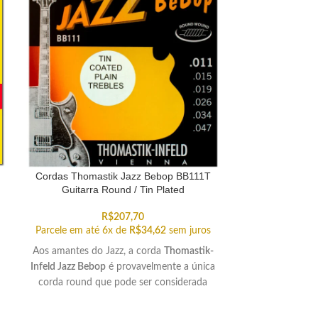
Cordas Thomastik Jazz Bebop BB111T
Cordas Thoma
Guitarra Round / Tin Plated
Guitarra
R$
207,70
Parcele em até 6x de
R$
34,62
sem juros
Parcele em até
Aos amantes do Jazz, a corda
Thomastik-
Aos amantes do
Infeld Jazz Bebop
é provavelmente a única
Infeld Jazz Beb
corda round que pode ser considerada
corda round q
como uma verdadeira corda de jazz guitar.
como uma verdad