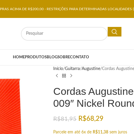
RAS ACIMA DE R$200,00 - RESTRIÇÕES PARA DETERMINADAS LOCALIDADES (
HOME
PRODUTOS
BLOG
SOBRE
CONTATO
Início
Guitarra
Augustine
Cordas Augustine
Cordas Augustine 
009″ Nickel Roun
R$
68,29
R$
81,95
Parcele em até 6x de
R$
11,38
sem juros