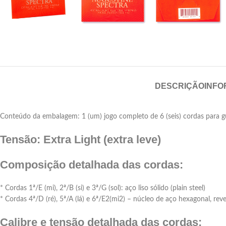
DESCRIÇÃO
INFO
Conteúdo da embalagem: 1 (um) jogo completo de 6 (seis) cordas para gui
Tensão: Extra Light (extra leve)
Composição detalhada das cordas:
* Cordas 1ª/E (mi), 2ª/B (si) e 3ª/G (sol): aço liso sólido (plain steel)
* Cordas 4ª/D (ré), 5ª/A (lá) e 6ª/E2(mi2) – núcleo de aço hexagonal, r
Calibre e tensão detalhada das cordas: