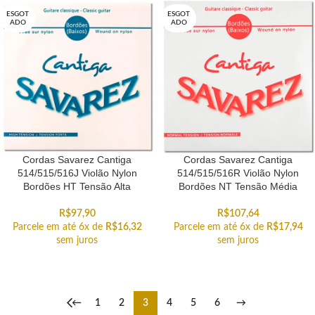
ESGOT
ESGOT
ADO
ADO
Cordas Savarez Cantiga
Cordas Savarez Cantiga
514/515/516J Violão Nylon
514/515/516R Violão Nylon
Bordões HT Tensão Alta
Bordões NT Tensão Média
R$
97,90
R$
107,64
Parcele em até 6x de
R$
16,32
Parcele em até 6x de
R$
17,94
sem juros
sem juros
←
1
2
3
4
5
6
→