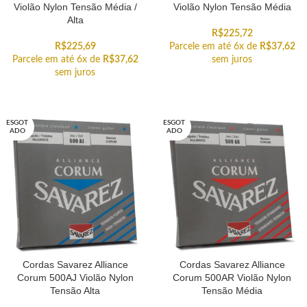
Violão Nylon Tensão Média /
Violão Nylon Tensão Média
Alta
R$
225,72
R$
225,69
Parcele em até 6x de
R$
37,62
Parcele em até 6x de
R$
37,62
sem juros
sem juros
ESGOT
ESGOT
ADO
ADO
Cordas Savarez Alliance
Cordas Savarez Alliance
Corum 500AJ Violão Nylon
Corum 500AR Violão Nylon
Tensão Alta
Tensão Média