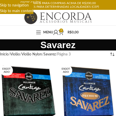
FRETE GRÁTIS
PARA COMPRAS ACIMA DE R$200,00
Skip to navigation
RESTRIÇÕES PARA DETERMINADAS LOCALIDADES (CEP)
Skip to main content
0
MENU
R$
0,00
Savarez
Início
Violão
Violão Nylon
Savarez
Página 3
ESGOT
ESGOT
ADO
ADO