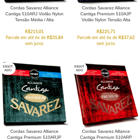
Cordas Savarez Alliance
Cordas Savarez Alliance
Cantiga 510ARJ Violão Nylon
Cantiga Premium 510AJP
Tensão Média / Alta
Violão Nylon Tensão Alta
R$
215,01
R$
225,71
Parcele em até 6x de
R$
35,84
Parcele em até 6x de
R$
37,62
sem juros
sem juros
ESGOT
ESGOT
ADO
ADO
Cordas Savarez Alliance
Cordas Savarez Alliance
Cantiga Premium 510ARJP
Cantiga Premium 510ARP