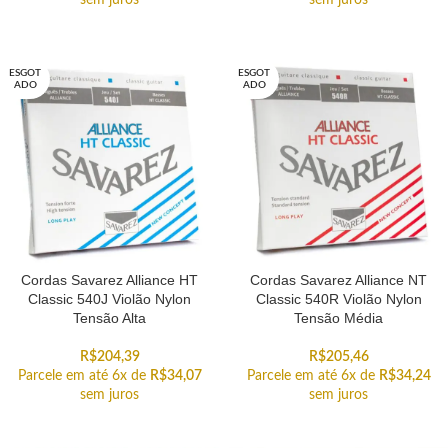
sem juros
sem juros
ESGOT
ESGOT
ADO
ADO
Cordas Savarez Alliance HT
Cordas Savarez Alliance NT
Classic 540J Violão Nylon
Classic 540R Violão Nylon
Tensão Alta
Tensão Média
R$
204,39
R$
205,46
Parcele em até 6x de
R$
34,07
Parcele em até 6x de
R$
34,24
sem juros
sem juros