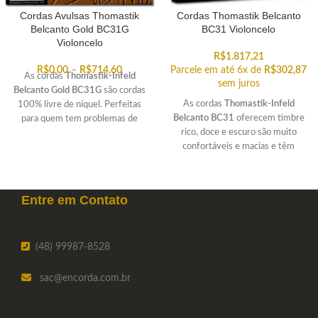
Cordas Avulsas Thomastik
Cordas Thomastik Belcanto
Belcanto Gold BC31G
BC31 Violoncelo
Violoncelo
R$
1.817,21
R$
0,00
–
R$
714,60
Parcele em até 6x de
R$
302,87
As cordas
Thomastik-Infeld
sem juros
Belcanto Gold BC31G
são cordas
As cordas
Thomastik-Infeld
100% livre de níquel. Perfeitas
Belcanto BC31
oferecem timbre
para quem tem problemas de
rico, doce e escuro são muito
alergia ao níquel. Timbre suave,
confortáveis e macias e têm
doce e grave. Muito macias de se
grande durabilidade.
tocar. Encontre a corda avulsa do
jogo BC31G de sua preferência.
Entre em
Contato
(48) 99987-8528
sac
@encorda.com.br