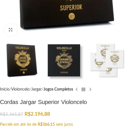
Click to enlarge
Início
Violoncelo
Jargar
Jogos Completos
Cordas Jargar Superior Violoncelo
R$
2.196,88
R$
2.365,87
Parcele em até 6x de
R$
366,15
sem juros