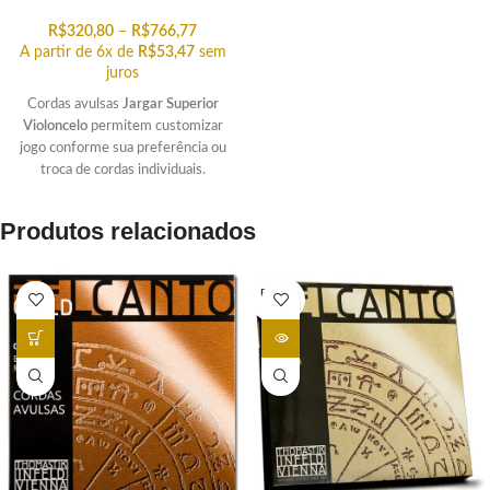
R$
320,80
–
R$
766,77
A partir de 6x de
R$
53,47
sem
juros
Cordas avulsas
Jargar Superior
Violoncelo
permitem customizar
jogo conforme sua preferência ou
troca de cordas individuais.
Produtos relacionados
ESGOT
ADO