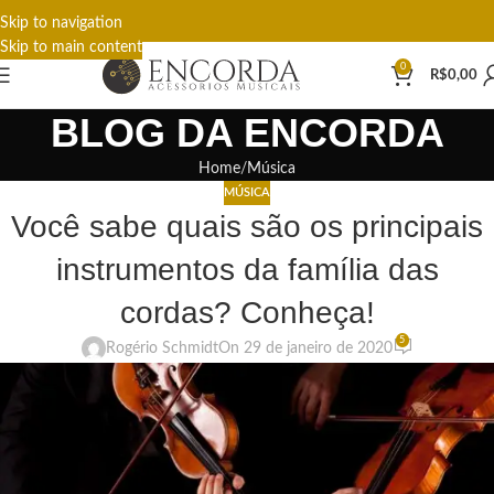
Skip to navigation
Skip to main content
0
R$
0,00
BLOG DA ENCORDA
Home
Música
MÚSICA
Você sabe quais são os principais
instrumentos da família das
cordas? Conheça!
5
Rogério Schmidt
On 29 de janeiro de 2020