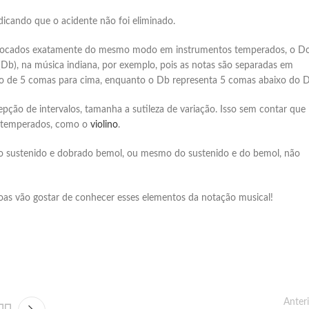
dicando que o acidente não foi eliminado.
am tocados exatamente do mesmo modo em instrumentos temperados, o D
Db), na música indiana, por exemplo, pois as notas são separadas em
ão de 5 comas para cima, enquanto o Db representa 5 comas abaixo do D
ção de intervalos, tamanha a sutileza de variação. Isso sem contar que
o temperados, como o
violino
.
do sustenido e dobrado bemol, ou mesmo do sustenido e do bemol, não
ssoas vão gostar de conhecer esses elementos da notação musical!
Anter