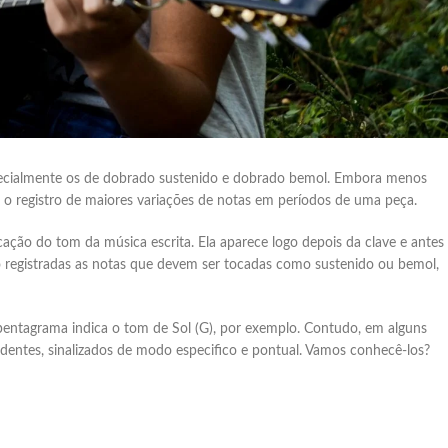
specialmente os de dobrado sustenido e dobrado bemol. Embora menos
tar o registro de maiores variações de notas em períodos de uma peça.
cação do tom da música escrita. Ela aparece logo depois da clave e antes
o registradas as notas que devem ser tocadas como sustenido ou bemol,
 pentagrama indica o tom de Sol (G), por exemplo. Contudo, em alguns
identes, sinalizados de modo especifico e pontual. Vamos conhecê-los?