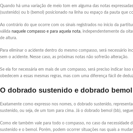
Quando há uma variação de meio tom em alguma das notas expressadas n
(sustenido) ou b (bemol) posicionado na linha ou espaço da pauta que corr
Ao contrário do que ocorre com os sinais registrados no inicio da partit
válida
naquele compasso e para aquela nota
, independentemente da oitav
de altura.
Para eliminar o acidente dentro do mesmo compasso, será necessário inclu
sem o acidente. Nesse caso, as próximas notas não sofrerão alteração.
Se ela for necessária em mais de um compasso, será preciso indicar isso
obedecem a essas mesmas regras, mas com uma diferença fácil de deduzir
O dobrado sustenido e dobrado bemol
Exatamente como expresso nos nomes, o dobrado sustenido, representad
sustenido, ou seja, de um tom para cima. Já o dobrado bemol (bb), segu
Como ele também vale para todo o compasso, no caso da necessidade de 
sustenido e o bemol. Porém, podem ocorrer situações nas quais a muda