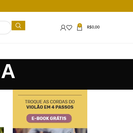
0
R$
0,00
DA