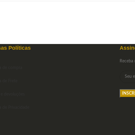
as Políticas
Assin
Receba 
ca de compra
a de Frete
 e devoluções
ca de Privacidade