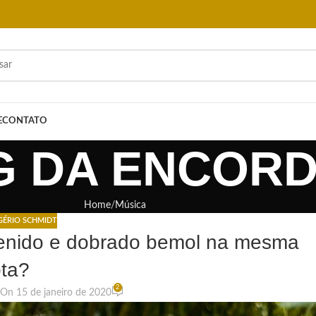
E
CONTATO
G DA ENCOR
Home
Música
GÉRIO SCHMIDT
tenido e dobrado bemol na mesma
ta?
2
On 15 de janeiro de 2020