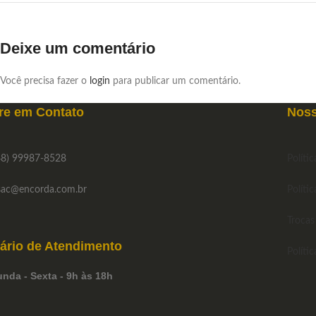
Deixe um comentário
Você precisa fazer o
login
para publicar um comentário.
re em
Contato
Noss
8) 99987-8528
Políti
ac
@encorda.com.br
Polític
Trocas
ário de
Atendimento
Políti
nda - Sexta - 9h às 18h