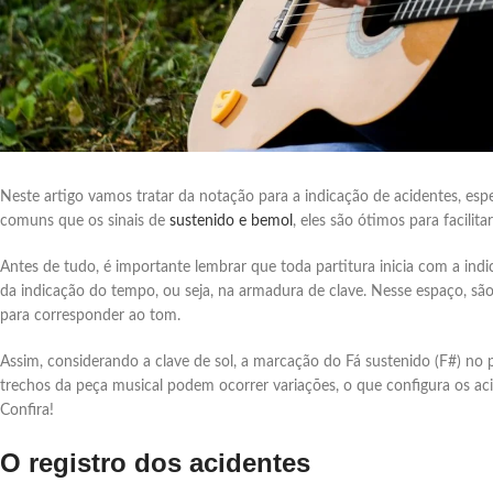
Neste artigo vamos tratar da notação para a indicação de acidentes, e
comuns que os sinais de
sustenido e bemol
, eles são ótimos para facili
Antes de tudo, é importante lembrar que toda partitura inicia com a indi
da indicação do tempo, ou seja, na armadura de clave. Nesse espaço, sã
para corresponder ao tom.
Assim, considerando a clave de sol, a marcação do Fá sustenido (F#) no
trechos da peça musical podem ocorrer variações, o que configura os ac
Confira!
O registro dos acidentes