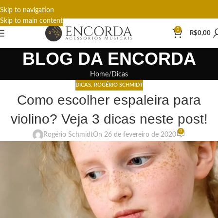
Skip to navigation
Skip to main content
0
R$
0,00
BLOG DA ENCORDA
Home
Dicas
DICAS
,
ROGÉRIO SCHMIDT
Como escolher espaleira para
violino? Veja 3 dicas neste post!
0
Rogério Schmidt
On 26 de fevereiro de 2020