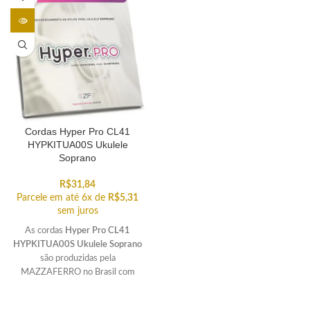
ADO
Cordas Hyper Pro CL41
HYPKITUA00S Ukulele
Soprano
R$
31,84
Parcele em até 6x de
R$
5,31
sem juros
As cordas
Hyper Pro CL41
HYPKITUA00S Ukulele Soprano
são produzidas pela
MAZZAFERRO no Brasil com
tecnologia Italiana. Excelente
custo-benefício.