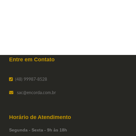
Entre em
Contato
(48) 99987-8528
sac
@encorda.com.br
Horário de
Atendimento
Segunda - Sexta - 9h às 18h