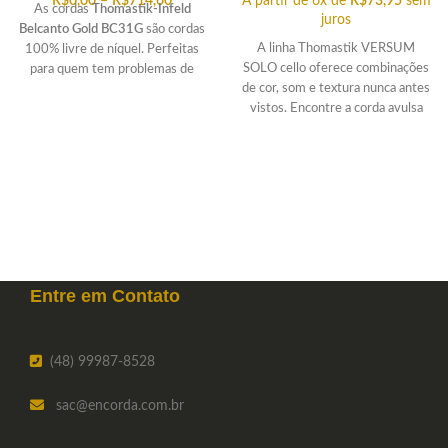
R$
0,00
–
R$
714,60
A partir de 6x de
R$
73,95
sem
As cordas
Thomastik-Infeld
juros
Belcanto Gold BC31G
são cordas
A linha Thomastik VERSUM
100% livre de níquel. Perfeitas
SOLO cello oferece combinações
para quem tem problemas de
de cor, som e textura nunca antes
alergia ao níquel. Timbre suave,
vistos. Encontre a corda avulsa
doce e grave. Muito macias de se
Versum Solo que você procura.
tocar. Encontre a corda avulsa do
jogo BC31G de sua preferência.
Entre em
Contato
(48) 99987-8528
sac
@encorda.com.br