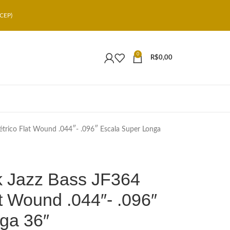
CEP)
0
R$
0,00
étrico Flat Wound .044″- .096″ Escala Super Longa
k Jazz Bass JF364
at Wound .044″- .096″
ga 36″