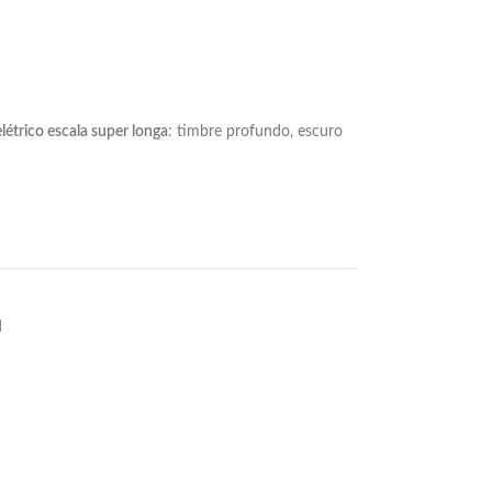
létrico escala super longa
: timbre profundo, escuro
d