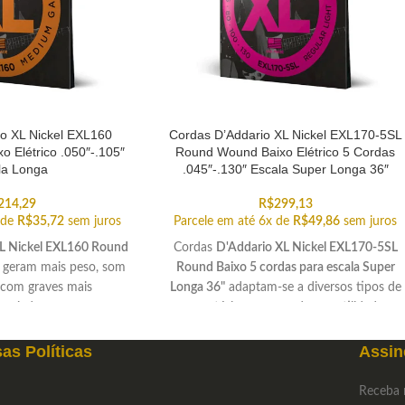
o XL Nickel EXL160
Cordas D’Addario XL Nickel EXL170-5SL
 Elétrico .050″-.105″
Round Wound Baixo Elétrico 5 Cordas
la Longa
.045″-.130″ Escala Super Longa 36″
214,29
R$
299,13
 de
R$
35,72
sem juros
Parcele em até 6x de
R$
49,86
sem juros
XL Nickel EXL160 Round
Cordas
D'Addario XL Nickel EXL170-5SL
geram mais peso, som
Round Baixo 5 cordas para escala Super
 com graves mais
Longa 36"
adaptam-se a diversos tipos de
unciados.
repertório com grande versatilidade.
as Políticas
Assin
Receba 