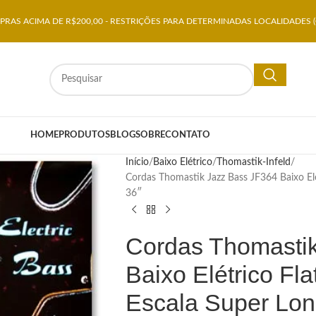
RAS ACIMA DE R$200,00 - RESTRIÇÕES PARA DETERMINADAS LOCALIDADES (
HOME
PRODUTOS
BLOG
SOBRE
CONTATO
Início
Baixo Elétrico
Thomastik-Infeld
Cordas Thomastik Jazz Bass JF364 Baixo El
36″
Cordas Thomasti
Baixo Elétrico Fl
Escala Super Lon