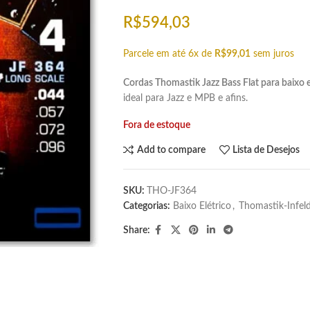
R$
594,03
Parcele em até 6x de
R$
99,01
sem juros
Cordas Thomastik Jazz Bass Flat para baixo e
ideal para Jazz e MPB e afins.
Fora de estoque
Add to compare
Lista de Desejos
SKU:
THO-JF364
Categorias:
Baixo Elétrico
,
Thomastik-Infel
Share: