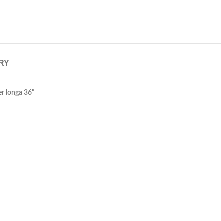
ERY
er longa 36”