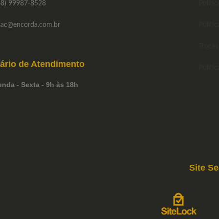
8) 99987-8528
Políti
ac
@encorda.com.br
Polític
Trocas
ário de
Atendimento
Políti
nda - Sexta - 9h às 18h
Site S