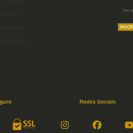
ca de compra
a de Frete
 e devoluções
ca de Privacidade
eguro
Redes Sociais