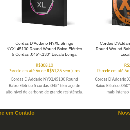
Cordas D’Addario NYXL Strings
Cordas D’Addari
NYXL45130 Round Wound Baixo Elétrico
Round Wound Baixo
5 Cordas .045″-.130″ Escala Longa
Esca
R$
308,10
R$
Parcele em até 6x de
R$
51,35
sem juros
Parcele em até 6x
Cordas
D'Addario NYXL45130 Round
Cordas D'Addario 
Baixo Elétrico 5 cordas .045"
têm aço de
Baixo Elétrico .050"
alto nível de carbono de grande resistência.
mais intenso
pron
re em
Contato
Noss