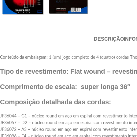
DESCRIÇÃO
INFO
Conteúdo da embalagem:
1 (um) jogo completo de 4 (quatro) cordas
Tho
Tipo de revestimento: Flat wound – revesti
Comprimento de escala: super longa 36″
Composição detalhada das cordas:
JF36044 – G1 – núcleo round em aço em espiral com revestimento interme
JF36057 – D2 – núcleo round em aço em espiral com revestimento interme
JF36072 – A3 – núcleo round em aço em espiral com revestimento interme
JF36096 – E4 – núcleo round em aço em espiral com revestimento interme