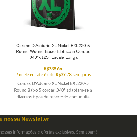
Cordas D’Addario XL Nickel EXL220-5
Cordas D’Adda
Round Wound Baixo Elétrico 5 Cordas
Round Wound Ba
.040″-.125″ Escala Longa
E
R$
238,66
Parcele em até 6x de
R$
39,78
sem juros
Parcele em até
Cordas
D'Addario XL Nickel EXL220-5
As Cordas D'Ad
Round Baixo 5 cordas .040"
adaptam-se a
Round Wound
diversos tipos de repertório com muita
recebem banho 
versatilidade.
aumentar a res
afinação e 
e nossa Newsletter
nossas informações e ofertas exclusivas. Sem spam!