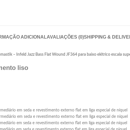
RMAÇÃO ADICIONAL
AVALIAÇÕES (0)
SHIPPING & DELIV
mastik – Infeld Jazz Bass Flat Wound JF364 para baixo elétrico escala sup
mento liso
diário em seda e revestimento externo flat em liga especial de níquel
diário em seda e revestimento externo flat em liga especial de níquel
diário em seda e revestimento externo flat em liga especial de níquel
diário em seda e revestimento externo flat em liga especial de níquel