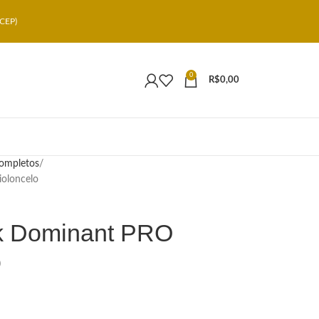
CEP)
0
R$
0,00
ompletos
oloncelo
k Dominant PRO
o