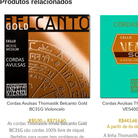
Produtos relacionados
Cordas Avulsas Thomastik Belcanto Gold
Cordas Avulsas T
BC31G Violoncelo
VES400 
R$
0,00
–
R$
714,60
R$
443,68
As cordas
Thomastik-Infeld Belcanto Gold
A partir de 6x 
BC31G
são cordas 100% livre de níquel.
A linha Thomasti
Perfeitas para quem tem problemas de