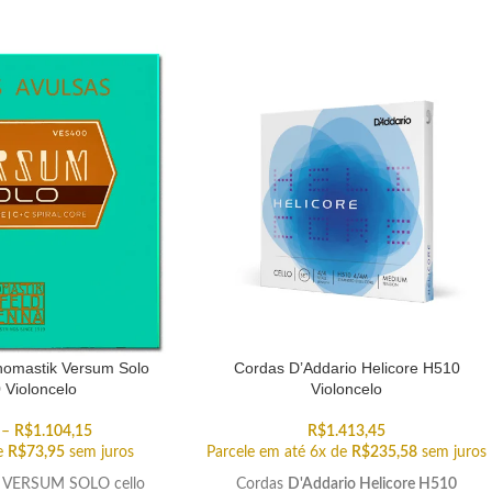
homastik Versum Solo
Cordas D’Addario Helicore H510
Violoncelo
Violoncelo
–
R$
1.104,15
R$
1.413,45
de
R$
73,95
sem juros
Parcele em até 6x de
R$
235,58
sem juros
k VERSUM SOLO cello
Cordas
D'Addario Helicore H510