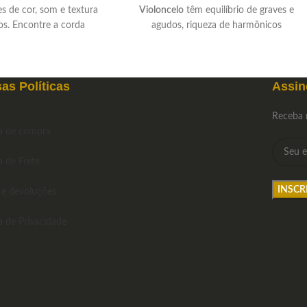
s de cor, som e textura
Violoncelo
têm equilíbrio de graves e
os. Encontre a corda
agudos, riqueza de harmônicos
lo que você procura.
secundários e bela ressonância sonora.
as Políticas
Assin
Receba 
ca de compra
a de Frete
 e devoluções
ca de Privacidade