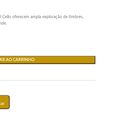
Cello oferecem ampla exploração de timbres,
nde.
AR AO CARRINHO
:
tar