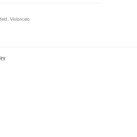
feld
,
Violoncelo
ERY