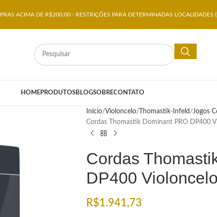
RAS ACIMA DE R$200,00 - RESTRIÇÕES PARA DETERMINADAS LOCALIDADES (
HOME
PRODUTOS
BLOG
SOBRE
CONTATO
Início
Violoncelo
Thomastik-Infeld
Jogos C
Cordas Thomastik Dominant PRO DP400 Vi
Cordas Thomasti
DP400 Violoncel
R$
1.941,73