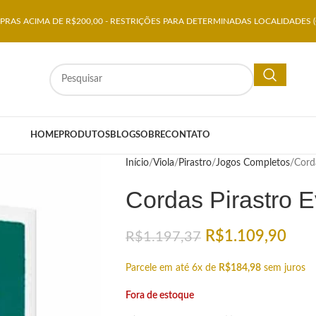
RAS ACIMA DE R$200,00 - RESTRIÇÕES PARA DETERMINADAS LOCALIDADES (
HOME
PRODUTOS
BLOG
SOBRE
CONTATO
Início
Viola
Pirastro
Jogos Completos
Corda
Cordas Pirastro E
R$
1.109,90
R$
1.197,37
Parcele em até 6x de
R$
184,98
sem juros
Fora de estoque