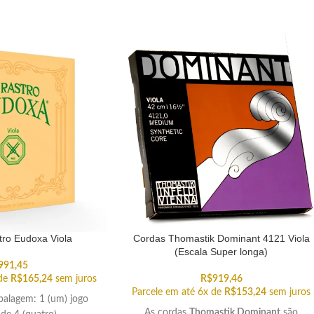
tro Eudoxa Viola
Cordas Thomastik Dominant 4121 Viola
(Escala Super longa)
991,45
 de
R$
165,24
sem juros
R$
919,46
Parcele em até 6x de
R$
153,24
sem juros
alagem: 1 (um) jogo
As cordas
Thomastik Dominant
são