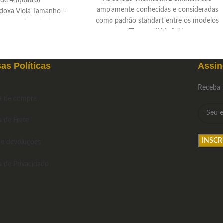
de 4 (quatro)
amplamente conhecidas e consideradas
udoxa Viola Tamanho –
como padrão standart entre os modelos
4 – comprimento de
ThomastiK-Infield.
as Políticas
Assin
Receba 
ca de compra
a de Frete
 e devoluções
ca de Privacidade