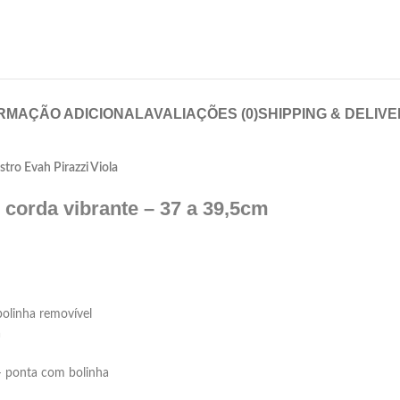
RMAÇÃO ADICIONAL
AVALIAÇÕES (0)
SHIPPING & DELIV
stro Evah Pirazzi Viola
 corda vibrante – 37 a 39,5cm
olinha removível
a
 – ponta com bolinha