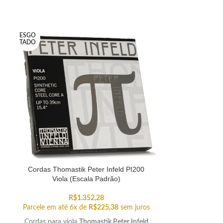
ESGO
TADO
Cordas Thomastik Peter Infeld PI200
Cordas Thoma
Viola (Escala Padrão)
(E
R$
1.352,28
Parcele em até 6x de
R$
225,38
sem juros
Parcele em até
Cordas para viola
Thomastik Peter Infeld
As cordas para