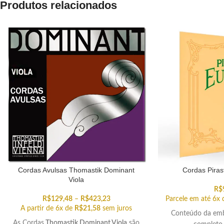
Produtos relacionados
Cordas Avulsas Thomastik Dominant
Cordas Piras
Viola
R$
R$
129,48
–
R$
423,23
Parcele em até 6x
A partir de 6x de
R$
21,58
sem juros
Conteúdo da emb
As Cordas
Thomastik Dominant Viola
são