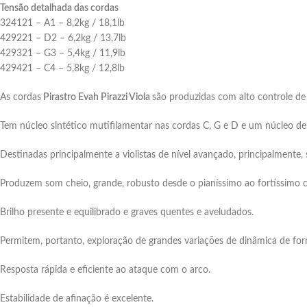
Tensão detalhada das cordas
324121 – A1 – 8,2kg / 18,1lb
429221 – D2 – 6,2kg / 13,7lb
429321 – G3 – 5,4kg / 11,9lb
429421 – C4 – 5,8kg / 12,8lb
As cordas
Pirastro Evah Pirazzi Viola
são produzidas com alto controle de
Tem núcleo sintético mutifilamentar nas cordas C, G e D e um núcleo de 
Destinadas principalmente a violistas de nível avançado, principalmente, s
Produzem som cheio, grande, robusto desde o pianíssimo ao fortíssimo
Brilho presente e equilibrado e graves quentes e aveludados.
Permitem, portanto, exploração de grandes variações de dinâmica de for
Resposta rápida e eficiente ao ataque com o arco.
Estabilidade de afinação é excelente.