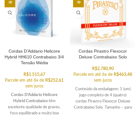
Cordas D’Addario Helicore
Cordas Pirastro Flexocor
Hybrid HH610 Contrabaixo 3/4
Deluxe Contrabaixo Solo
Tensão Média
R$
2.780,90
R$
1.515,67
Parcele em até 6x de
R$
463,48
Parcele em até 6x de
R$
252,61
sem juros
sem juros
Conteúdo da embalagem: 1 (um)
Cordas D'Addario Helicore
jogo completo de 4 (quatro)
Hybrid Contrabaixo
têm
cordas Pirastro Flexocor Deluxe
excelente qualidade de graves,
Contrabaixo Solo Tamanho – para
foco equilibrado e muito boa
contrabaixo 3/4 a
projeção.