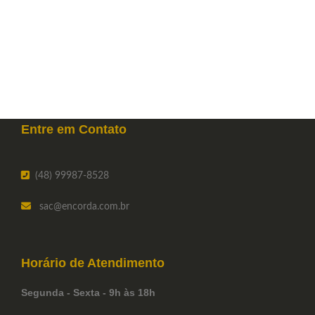
Entre em
Contato
(48) 99987-8528
sac
@encorda.com.br
Horário de
Atendimento
Segunda - Sexta - 9h às 18h