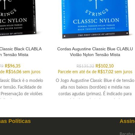
Classic Black CLABLA
Cordas Augustine Classic Blue CLABLU
on Tensão Mista
Violão Nylon Tensão Mista
R$
96,35
R$
102,10
79
R$
135,32
 de
R$
16,06
sem juros
Parcele em até 6x de
R$
17,02
sem juros
lassic Black é o modelo
O Jogo Augustine Classic Blue é de tensão
 tensão. Facilidade de
alta nos baixos (bordões) e média nas
 Preservação de violões
cordas agudas (primas). É indicado para
delicados.
violonistas de todos os níveis.
as Políticas
Assin
Receba 