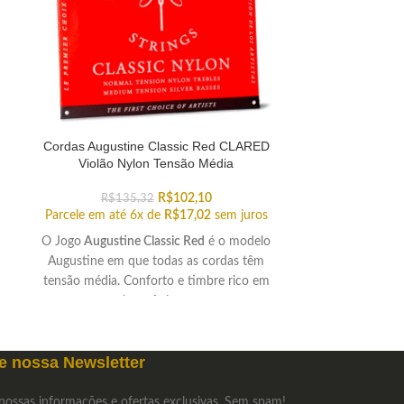
Cordas Augustine Classic Red CLARED
Cordas Augus
Violão Nylon Tensão Média
Violão 
R$
102,10
R$
135,32
R$
16
Parcele em até 6x de
R$
17,02
sem juros
Parcele em até
O Jogo
Augustine Classic Red
é o modelo
As Cordas de V
Augustine em que todas as cordas têm
Regal Blue
são d
tensão média. Conforto e timbre rico em
em 2021. É ide
harmônicos.
e nossa Newsletter
nossas informações e ofertas exclusivas. Sem spam!