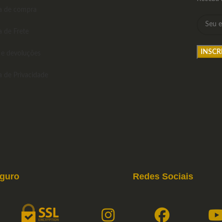
ca de compra
a de Frete
 e devoluções
ca de Privacidade
eguro
Redes Sociais