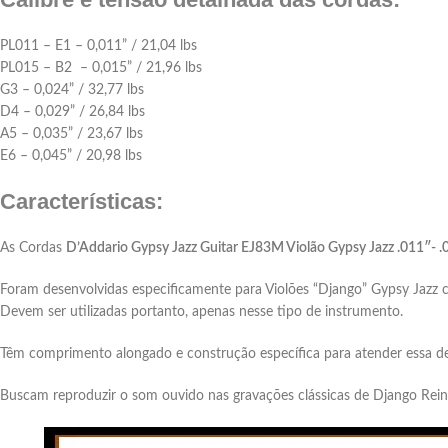
PL011 – E1 – 0,011” / 21,04 lbs
PL015 – B2 – 0,015” / 21,96 lbs
G3 – 0,024” / 32,77 lbs
D4 – 0,029” / 26,84 lbs
A5 – 0,035” / 23,67 lbs
E6 – 0,045” / 20,98 lbs
Características:
As Cordas
D’Addario Gypsy Jazz Guitar EJ83M Violão Gypsy Jazz .011″- .
Foram desenvolvidas especificamente para Violões “Django” Gypsy Jazz 
Devem ser utilizadas portanto, apenas nesse tipo de instrumento.
Têm comprimento alongado e construção específica para atender essa 
Buscam reproduzir o som ouvido nas gravações clássicas de Django Reinha