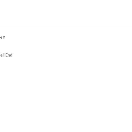
ERY
all End