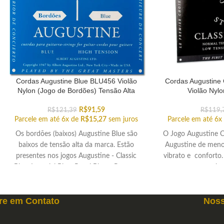
Cordas Augustine Blue BLU456 Violão
Cordas Augustine 
Nylon (Jogo de Bordões) Tensão Alta
Violão Nyl
R$
91,59
R$
121,39
R$
119,
Parcele em até 6x de
R$
15,27
sem juros
Parcele em até 6x
Os bordões (baixos) Augustine Blue são
O Jogo Augustine C
baixos de tensão alta da marca. Estão
Augustine de menor
presentes nos jogos Augustine - Classic
vibrato e conforto.
Blue, Imperial Blue, Regal Blue e Paragon
mais 
Blue
re em
Contato
Noss