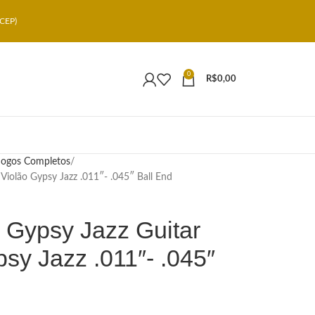
CEP)
0
R$
0,00
Jogos Completos
Violão Gypsy Jazz .011″- .045″ Ball End
 Gypsy Jazz Guitar
sy Jazz .011″- .045″