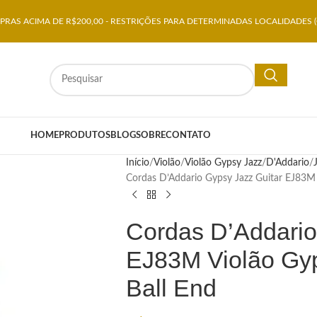
RAS ACIMA DE R$200,00 - RESTRIÇÕES PARA DETERMINADAS LOCALIDADES (
HOME
PRODUTOS
BLOG
SOBRE
CONTATO
Início
Violão
Violão Gypsy Jazz
D'Addario
Cordas D’Addario Gypsy Jazz Guitar EJ83M 
Cordas D’Addario
EJ83M Violão Gyp
Ball End