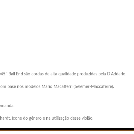
045″ Ball End
são cordas de alta qualidade produzidas pela D’Addario.
com base nos modelos Mario Macafferri (Selemer-Maccaferre).
demanda.
rdt, ícone do gênero e na utilização desse violão.