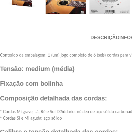
DESCRIÇÃO
INFO
Conteúdo da embalagem: 1 (um) jogo completo de 6 (seis) cordas para v
Tensão: medium (média)
Fixação com bolinha
Composição detalhada das cordas:
* Cordas Mi grave, Lá, Ré e Sol D’Addario: núcleo de aço sólido carbon
* Cordas Si e Mi aguda: aço sólido
Calibre e tensão detalhada das cordas: