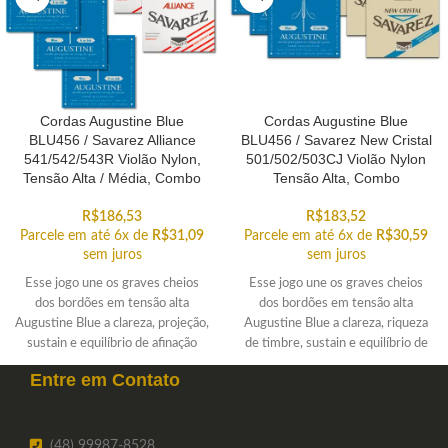
Cordas Augustine Blue
Cordas Augustine Blue
BLU456 / Savarez Alliance
BLU456 / Savarez New Cristal
541/542/543R Violão Nylon,
501/502/503CJ Violão Nylon
Tensão Alta / Média, Combo
Tensão Alta, Combo
R$
186,53
R$
183,52
Parcele em até 6x de
R$
31,09
Parcele em até 6x de
R$
30,59
sem juros
sem juros
Esse jogo une os graves cheios
Esse jogo une os graves cheios
dos bordões em tensão alta
dos bordões em tensão alta
Augustine Blue a clareza, projeção,
Augustine Blue a clareza, riqueza
sustain e equilíbrio de afinação
de timbre, sustain e equilíbrio de
proporcionados pelas primas em
afinação proporcionados pelas
Entre em
Contato
flourocarbono de alta qualidade da
excelentes primas em nylon
Savarez Alliance tensão média. As
Savarez New Cristal tensão alta.
cordas Augustine tendem a ser
relativamente menos tensas que
(48) 99987-8528