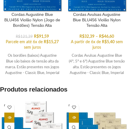
Cordas Augustine Blue
Cordas Avulsas Augustine
BLU456 Violão Nylon (Jogo de
Blue BLU456 Violão Nylon
Bordões) Tensão Alta
Tensão Alta
R$
91,59
R$
32,39
–
R$
46,60
R$
121,39
Parcele em até 6x de
R$
15,27
A partir de 6x de
R$
5,40
sem
sem juros
juros
Os bordões (baixos) Augustine
Cordas Avulsas Augustine Blue
Blue são baixos de tensão alta da
(4°, 5° e 6°) Augustine Blue tensão
marca. Estão presentes nos jogos
alta. Estão presentes os jogos
Augustine - Classic Blue, Imperial
Augustine - Classic Blue, Imperial
Blue, Regal Blue e Paragon Blue
Blue, Regal Blue e Paragon Blue.
Selecione as cordas avulsas de sua
Produtos relacionados
preferência!
ESGOT
ESGOT
ADO
ADO