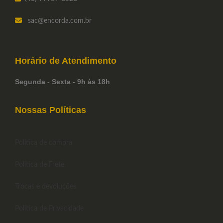
as Savarez. A tensão mais elevada
nos bordões Augustine e tensão
sac
@encorda.com.br
média nas primas Savarez torna
esse combo muito equilibrado.
Explore esse potencial!
Horário de
Atendimento
Segunda - Sexta - 9h às 18h
Nossas Políticas
Política de compra
Política de Frete
Trocas e devoluções
Política de Privacidade