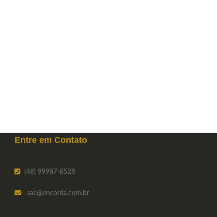
Entre em
Contato
(48) 99987-8528
sac
@encorda.com.br