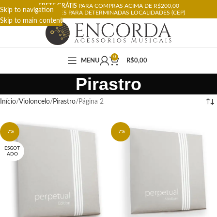
FRETE GRÁTIS
PARA COMPRAS ACIMA DE R$200,00
Skip to navigation
RESTRIÇÕES PARA DETERMINADAS LOCALIDADES (CEP)
Skip to main content
0
MENU
R$
0,00
Pirastro
Início
Violoncelo
Pirastro
Página 2
-7%
-7%
ESGOT
ADO