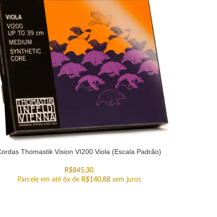
ordas Thomastik Vision VI200 Viola (Escala Padrão)
R$
845,30
Parcele em até 6x de
R$
140,88
sem juros