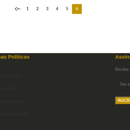
←
1
2
3
4
5
6
as Políticas
Assin
Receba 
ca de compra
a de Frete
 e devoluções
ca de Privacidade