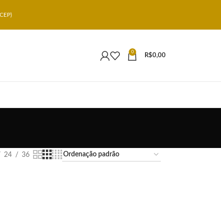
CEP)
0
R$
0,00
24
36