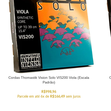
Cordas Thomastik Vision Solo VIS200 Viola (Escala
C
Padrão)
R$
998,96
Parcele em até 6x de
R$
166,49
sem juros